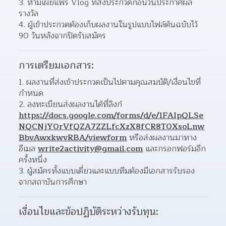
ห้ามเผยแพร่ Vlog ที่ส่งประกวดก่อนวันประกาศผล
รางวัล 
ผู้เข้าประกวดต้องเก็บผลงานในรูปแบบไฟล์ต้นฉบับไว้ 
90 วันหลังจากปิดรับสมัคร 
การเตรียมเอกสาร:
ผลงานที่ส่งเข้าประกวดเป็นไปตามคุณสมบัติ/เงื่อนไขที่
กำหนด 
ลงทะเบียนส่งผลงานได้ที่ลิงก์ 
https://docs.google.com/forms/d/e/1FAIpQLSe
NQCNjY0rVfQZA7ZZLfcXzX8fCR8T0XsoLnw
BbvAwxkwvRBA/viewform
 หรือส่งผลงานมาทาง
อีเมล 
write2activity@gmail.com
 และกรอกฟอร์มอีก
ครั้งหนึ่ง  
ผู้สมัครทั้งแบบเดี่ยวและแบบทีมต้องมีเอกสารรับรอง
จากสถาบันการศึกษา 
เงื่อนไขและข้อปฏิบัติระหว่างรับทุน: