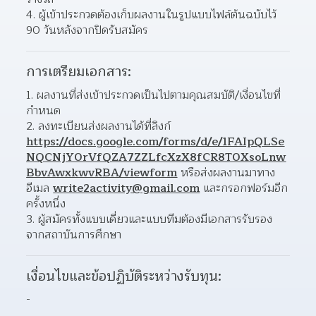
ผู้เข้าประกวดต้องเก็บผลงานในรูปแบบไฟล์ต้นฉบับไว้ 
90 วันหลังจากปิดรับสมัคร 
การเตรียมเอกสาร:
ผลงานที่ส่งเข้าประกวดเป็นไปตามคุณสมบัติ/เงื่อนไขที่
กำหนด 
ลงทะเบียนส่งผลงานได้ที่ลิงก์ 
https://docs.google.com/forms/d/e/1FAIpQLSe
NQCNjY0rVfQZA7ZZLfcXzX8fCR8T0XsoLnw
BbvAwxkwvRBA/viewform
 หรือส่งผลงานมาทาง
อีเมล 
write2activity@gmail.com
 และกรอกฟอร์มอีก
ครั้งหนึ่ง  
ผู้สมัครทั้งแบบเดี่ยวและแบบทีมต้องมีเอกสารรับรอง
จากสถาบันการศึกษา 
เงื่อนไขและข้อปฏิบัติระหว่างรับทุน:
-