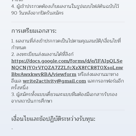
ผู้เข้าประกวดต้องเก็บผลงานในรูปแบบไฟล์ต้นฉบับไว้ 
90 วันหลังจากปิดรับสมัคร 
การเตรียมเอกสาร:
ผลงานที่ส่งเข้าประกวดเป็นไปตามคุณสมบัติ/เงื่อนไขที่
กำหนด 
ลงทะเบียนส่งผลงานได้ที่ลิงก์ 
https://docs.google.com/forms/d/e/1FAIpQLSe
NQCNjY0rVfQZA7ZZLfcXzX8fCR8T0XsoLnw
BbvAwxkwvRBA/viewform
 หรือส่งผลงานมาทาง
อีเมล 
write2activity@gmail.com
 และกรอกฟอร์มอีก
ครั้งหนึ่ง  
ผู้สมัครทั้งแบบเดี่ยวและแบบทีมต้องมีเอกสารรับรอง
จากสถาบันการศึกษา 
เงื่อนไขและข้อปฏิบัติระหว่างรับทุน:
-