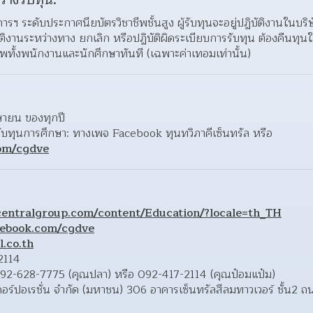
ว่างรับทุน:
รฯ ระดับประกาศนียบัตรวิชาชีพชั้นสูง ผู้รับทุนจะอยู่ปฏิบัติงานในบริษั
ัติงานระหว่างทาง ยกเลิก หรือปฏิบัติผิดระเบียบการรับทุน ต้องคืนทุน
าพทั้งพนักงานและนักศึกษาทันที (เฉพาะค่าเทอมเท่านั้น)
มษายน ของทุกปี
• ติดตามประกาศรายชื่อผู้ที่ได้รับทุนการศึกษา: ทางเพจ Facebook ทุนทวิภาคีเซ็นทรัล หรือ 
om/cgdve
.centralgroup.com/content/Education/?locale=th_TH
cebook.com/cgdve
.co.th
2114
 092-628-7775 (คุณปลา) หรือ 092-417-2114 (คุณป๋อมแป๋ม)
เทล คอร์ปอเรชั่น จำกัด (มหาชน) 306 อาคารเซ็นทรัลสีลมทาวเวอร์ ชั้น2 