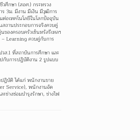
ีวศึกษา (สอศ.) กระทรวง
 3ม. มีงาน มีเงิน มีวุฒิการ
ันต่อเทคโนโลยีในโลกปัจจุบัน
ในสถานประกอบการจริงควบคู่
ุ่นของครอบครัวเซ็นทรัลรีเทลฯ
 E – Learning ควบคู่กับการ
ยน ปวส.1 ที่สถาบันการศึกษา และ
ปกับการปฏิบัติงาน 2 รูปแบบ 
กปฏิบัติ ได้แก่ พนักงานขาย
mer Service), พนักงานจัด
 และช่างซ่อมบำรุงรักษา, ช่างไฟ