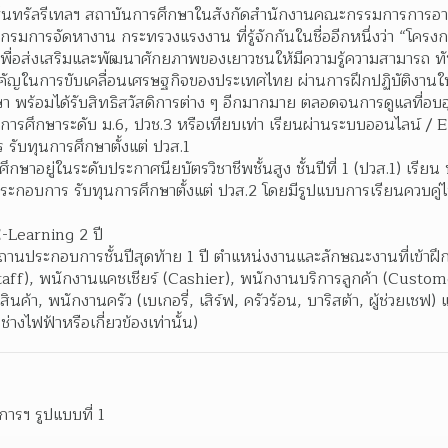
ซ็นทรัลรีเทลฯ สถาบันการศึกษาในสังกัดสำนักงานคณะกรรมการการอาช
กรมการจัดหางาน กระทรวงแรงงาน ที่รู้จักกันในชื่ออีกหนึ่งว่า “โครงการ
ค์เพื่อส่งเสริมและพัฒนาศักยภาพของเยาวชนให้มีความรู้ความสามารถ ท
คัญในการขับเคลื่อนเศรษฐกิจของประเทศไทย ผ่านการฝึกปฏิบัติงาน
 พร้อมได้รับสิทธิสวัสดิการต่าง ๆ อีกมากมาย ตลอดจนการดูแลที่อบอ
ำเร็จการศึกษาระดับ ม.6, ปวช.3 หรือเทียบเท่า เรียนผ่านระบบออนไลน์ /
รับทุนการศึกษาตั้งแต่ ปวส.1
ังศึกษาอยู่ในระดับประกาศนียบัตรวิชาชีพชั้นสูง ชั้นปีที่ 1 (ปวส.1) เรี
ระกอบการ รับทุนการศึกษาตั้งแต่ ปวส.2 โดยมีรูปแบบการเรียนควบคู่ไ
E-Learning 2 ปี
ี่สถานประกอบการชั้นปีสุดท้าย 1 ปี ตำแหน่งงานและลักษณะงานที่เข้าฝึ
taff), พนักงานแคชเชียร์ (Cashier), พนักงานบริการลูกค้า (Custo
ินค้า, พนักงานครัว (เบเกอรี่, เสิร์ฟ, ครัวร้อน, บาริสต้า, ผู้ช่วยเชฟ)
ช่างไฟฟ้าหรือเกี่ยวข้องเท่านั้น)
งการฯ รูปแบบที่ 1