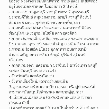
ของรัฐ หรือโรงเรียนที่คณะกรรมการเห็นควร โดยจะต้อง
อยู่ในจังหวัดที่กำหนด ไม่น้อยกว่า 2 ปี ดังนี้
ภาคกลาง: กาญจนบุรี ราชบุรี เพชรบุรี สุพรรณบุรี 
ประจวบคีรีขันธ์ สมุทรสงคราม ลพบุรี สระบุรี สิงห์บุรี 
ชัยนาท อ่างทอง อุทัยธานี พระนครศรีอยุธยา  
ภาคเหนือตอนล่าง: กำแพงเพชร นครสวรรค์ พิจิตร 
พิษณุโลก เพชรบูรณ์ สุโขทัย ตาก อุตรดิตถ์  
ภาคตะวันออกเฉียงเหนือ: ขอนแก่น สกลนคร หนองคาย 
บึงกาฬ เลย อุดรธานี หนองบัวลำภู กาฬสินธุ์ มหาสารคาม 
นครพนม ร้อยเอ็ด ยโสธร มุกดาหาร อุบลราชธานี 
อำนาจเจริญ นครราชสีมา ชัยภูมิ บุรีรัมย์ สุรินทร์ 
ศรีสะเกษ  
ภาคตะวันออก: นครนายก ปราจีนบุรี ฉะเชิงเทรา ชลบุรี 
ระยอง จันทบุรี ตราด สระแก้ว 
จังหวัดตรัง และจังหวัดน่าน 
จังหวัดเชียงใหม่: เฉพาะอำเภอแม่ริม 
3. ฐานะครอบครัวยากจน บิดา มารดา หรือผู้ปกครองไม่
สามารถสนับสนุนให้ศึกษาต่อ และขาดผู้อุปการะ
4. มีคะแนนเฉลี่ยสะสม (GPAX) ตามที่แต่ละสาขาวิชา
กำหนด ดังนี้
1) คณะวิศวกรรมศาสตร์ (GPAX ไม่ต่ำกว่า 2.50) 2) คณะ