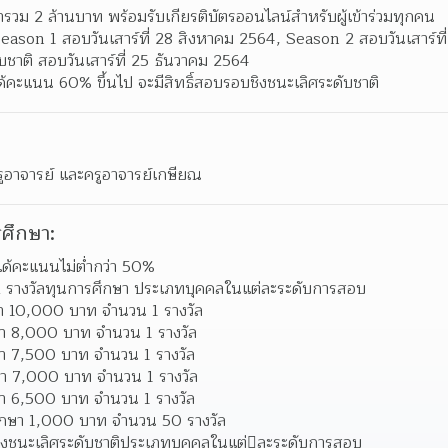
วม 2 ล้านบาท พร้อมรับเกียรติบัตรออนไลน์สำหรับผู้เข้าร่วมทุกคน  
 Season 1 สอบวันเสาร์ที่ 28 สิงหาคม 2564, Season 2 สอบวันเสาร์ท
ชาติ สอบวันเสาร์ที่ 25 ธันวาคม 2564  
ได้คะแนน 60% ขึ้นไป จะมีสิทธิ์สอบรอบชิงชนะเลิศระดับชาติ 
ูอาจารย์ และครูอาจารย์เกษียณ
ศึกษา:
งได้คะแนนไม่ต่ำกว่า 50%
 รางวัลทุนการศึกษา ประเภทบุคคลในแต่ละระดับการสอบ
กษา 10,000 บาท จำนวน 1 รางวัล 
กษา 8,000 บาท จำนวน 1 รางวัล 
กษา 7,500 บาท จำนวน 1 รางวัล 
กษา 7,000 บาท จำนวน 1 รางวัล 
กษา 6,500 บาท จำนวน 1 รางวัล 
ึกษา 1,000 บาท จำนวน 50 รางวัล 
งชนะเลิศระดับชาติประเภทบุคคลในแต่ละระดับการสอบ