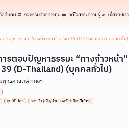
ล็ดลับทุน
กิจกรรมส่องทางทุน
วิดีโอสาระความรู้
เกี่ยวกับเรา
บปัญหาธรรมะ “ทางก้าวหน้า” ครั้งที่ 39 (D-Thailand) (บุคคลทั่วไป)
การตอบปัญหาธรรมะ “ทางก้าวหน้า”
ที่ 39 (D-Thailand) (บุคคลทั่วไป)
มพุทธศาสตร์สากลฯ
ทุนให้เปล่า
รางวัล (เงิน/ถ้วยรางวัล/เกียรติบัตร)