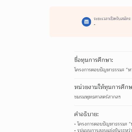
ระยะเวลาเปิดรับสมัคร:
-
ชื่อทุนการศึกษา:
โครงการตอบปัญหาธรรมะ “ทางก้
หน่วยงานให้ทุนการศึกษ
ชมรมพุทธศาสตร์สากลฯ
คำอธิบาย:
โครงการตอบปัญหาธรรมะ “ทาง
รูปแบบการสอบแข่งขันระหว่า