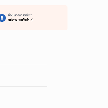
ช่องทางการสมัคร:
สมัครผ่านเว็บไซต์