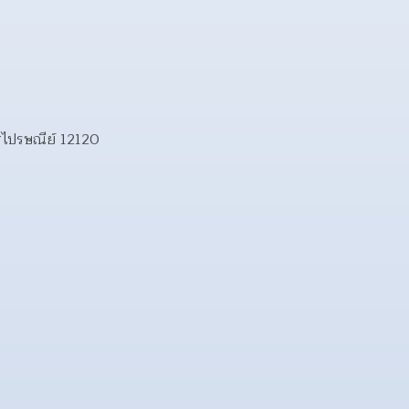
สไปรษณีย์ 12120  