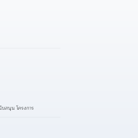
นับสนุน โครงการ  