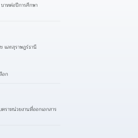
 บาทต่อปีการศึกษา  
ช และสุราษฎร์ธานี  
ลือก  
ทับตราหน่วยงานที่ออกเอกสาร