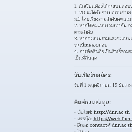
นักเรียนต้องได้คะแนนสอบรวม
1–20 จะได้รับการยกเว้นค่าธรร
ม.1 โดยเรียงตามลำดับคะแน
หากได้คะแนนรวมเท่ากัน จะ
ตามลำดับ  
หากคะแนนรวมและคะแนนแต่ละว
ทะเบียนสอบก่อน  
การตัดสินถือเป็นสิทธิ์ต
เป็นที่สิ้นสุด  
วันเปิดรับสมัคร:
วันที่ 1 พฤศจิกายน-15 ธันว
ติดต่อแหล่งทุน:
เว็บไซต์: 
http://dnr.ac.th
เฟซบุ๊ก: 
https://web.fac
อีเมล: 
contact@dnr.ac.t
ไลน์: - 