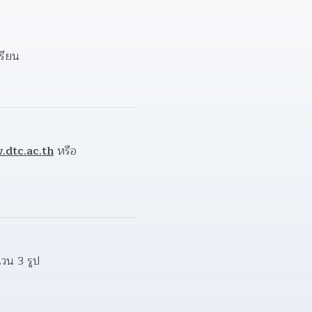
รียน  
dtc.ac.th
 หรือ 
วน 3 รูป  