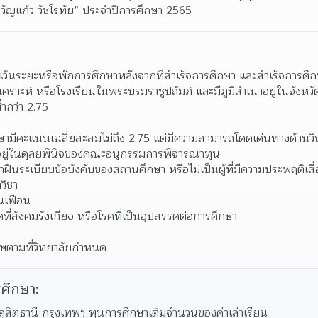
ัญแก้ว วัชโรทัย” ประจำปีการศึกษา 2565 
ม่เว้นระยะหรือพักการศึกษาหลังจากที่สำเร็จการศึกษา และสำเร็จการศ
าะห์ หรือโรงเรียนในพระบรมราชูปถัมภ์ และมีภูมิลำเนาอยู่ในจังหวัดท
่ำกว่า 2.75  
ึกษามีคะแนนเฉลี่ยสะสมไม่ถึง 2.75 แต่มีความสามารถโดดเด่นทางด้าน
ให้อยู่ในดุลยพินิจของคณะอนุกรรมการพิจารณาทุน  
่าฝืนระเบียบข้อบังคับของสถานศึกษา หรือไม่เป็นผู้ที่มีความประพฤติเสื่
ิชา 
่นเฟือน 
คที่สังคมรังเกียจ หรือโรคที่เป็นอุปสรรคต่อการศึกษา 
ษตามที่วิทยาลัยกำหนด 
ศึกษา:
ยดุสิตธานี กรุงเทพฯ ทุนการศึกษาเต็มจำนวนของค่าเล่าเรียน