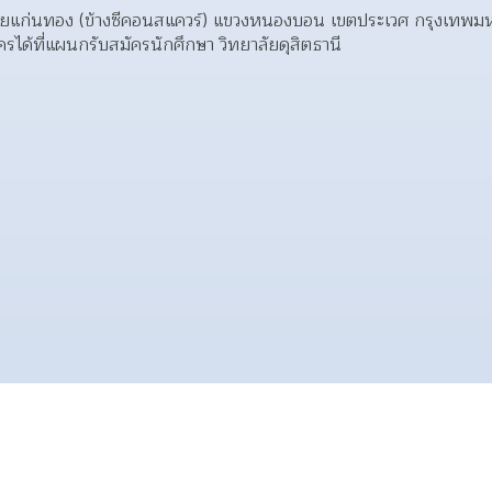
ี 1 ซอยแก่นทอง (ข้างซีคอนสแควร์) แขวงหนองบอน เขตประเวศ กรุงเทพ
รได้ที่แผนกรับสมัครนักศึกษา วิทยาลัยดุสิตธานี 