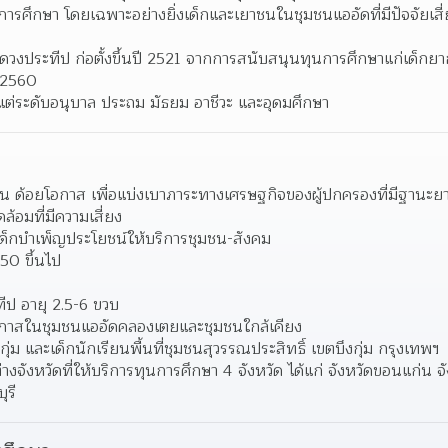
ารศึกษา โดยเฉพาะอย่างยิ่งเด็กและเยาชนในชุมชนแออัดที่มีปัจจัยเสี่
ดวงประทีป ก่อตั้งขึ้นปี 2521 จากการสนับสนุนทุนการศึกษาแก่เด็กย
 2560  
งแต่ระดับอนุบาล ประถม มัธยม อาชีวะ และอุดมศึกษา 
น ด้อยโอกาส เพื่อแบ่งเบาภาระทางเศรษฐกิจของผู้ปกครองที่มีฐานะ
ดล้อมที่มีความเสี่ยง
ัวเด็กบำเพ็ญประโยชน์ให้บริการชุมชน-สังคม
.50 ขึ้นไป
ีป อายุ 2.5-6 ขวบ
โอกาสในชุมชนแออัดคลองเตยและชุมชนใกล้เคียง
งกุ่ม และเด็กนักเรียนพื้นที่ชุมชนสุวรรณประสิทธิ์ เขตบึงกุ่ม กรุงเทพฯ
่ต่างจังหวัดที่ให้บริการทุนการศึกษา 4 จังหวัด ได้แก่ จังหวัดขอนแก่น 
ุรี