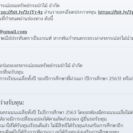
หกรณ์ออมทรัพย์กรมป่าไม้ จำกัด 
tps://bit.ly/3riYr4z
 อ่านรายละเอียดประกาศทุน 
https://bit.ly
ี่กำหนดผ่านช่องทาง ดังนี้ 
 
p@gmail.com
นที่ไปรษณีย์ประทับตราเป็นเกณฑ์ หากพ้นกำหนดระยะเวลาสหกรณ์จะไม่น
ร์มของสหกรณ์ออมทรัพย์กรมป่าไม้ จำกัด 
ตรที่ขอรับทุน 
รเรียนเฉลี่ยทั้งปี ของปีการศึกษาที่ผ่านมา (ปีการศึกษา 2563) หร
ว่างรับทุน:
บคะแนนเฉลี่ยทั้งปี ในปีการศึกษา 2563 โดยจะต้องมีคะแนนเฉลี่ยไม่
ห้อาจมีการเปลี่ยนแปลงได้ตามสัดส่วนของ ผู้ยื่นขอรับทุน  
ณาให้ได้รับทุนเรียนดีแล้ว ไม่มีสิทธิได้รับทุนส่งเสริมการศึกษาอีก 
รียนดีแต่ไม่ได้รับการพิจารณา จะได้รับทุนส่งเสริมการศึกษาแทน 