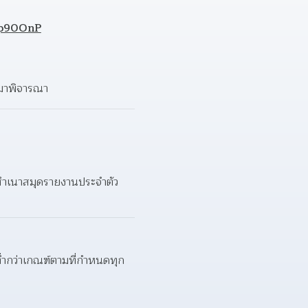
/3p90OnP
ำมาพิจารณา  
ือสำเนาสมุดรายงานประจำตัว
ต่ำกว่าเกณฑ์ตามที่กำหนดทุก