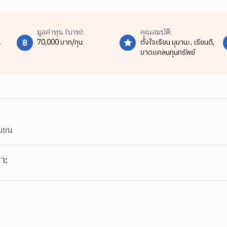
มูลค่าทุน (บาท):
คุณสมบัติ:
น
70,000 บาท/ทุน
ตั้งใจเรียน มุมานะ,
เรียนดี,
ขาดแคลนทุนทรัพย์
ุมชน
า: