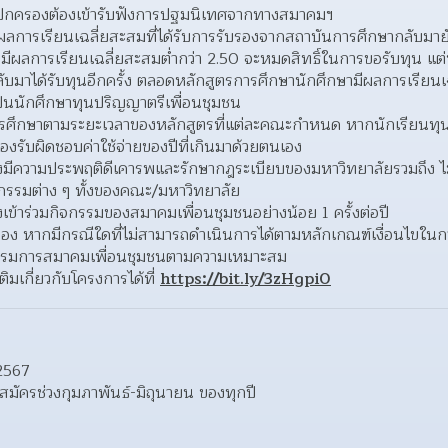
มผู้ปกครองต้องเข้ารับฟังการปฐมนิเทศจากทางสมาคมฯ
ผลการเรียนเฉลี่ยสะสมที่ได้รับการรับรองจากสถาบันการศึกษากลับมาย
มีผลการเรียนเฉลี่ยสะสมต่ำกว่า 2.50 จะหมดสิทธิ์ในการขอรับทุน แต
ับมาได้รับทุนอีกครั้ง ตลอดหลักสูตรการศึกษานักศึกษามีผลการเรียนเฉล
ารเป็นนักศึกษาทุนปริญญาตรีเพื่อนชุมชน
ร็จการศึกษาตามระยะเวลาของหลักสูตรที่แต่ละคณะกำหนด หากนักเรียนทุ
องรับผิดชอบค่าใช้จ่ายของปีที่เกินมาด้วยตนเอง
ะต้องมีความประพฤติดีเคารพและรักษากฎระเบียบของมหาวิทยาลัยรวมถึง 
ิจกรรมต่าง ๆ ทั้งของคณะ/มหาวิทยาลัย
้องเข้าร่วมกิจกรรมของสมาคมเพื่อนชุมชนอย่างน้อย 1 ครั้งต่อปี
ื่อง หากมีกรณีใดที่ไม่สามารถดำเนินการได้ตามหลักเกณฑ์เงื่อนไขในกา
ะกรรมการสมาคมเพื่อนชุมชนตามความเหมาะสม
ติมเกี่ยวกับโครงการได้ที่ 
https://bit.ly/3zHgpi0
2567
มัครช่วงกุมภาพันธ์-มิถุนายน ของทุกปี