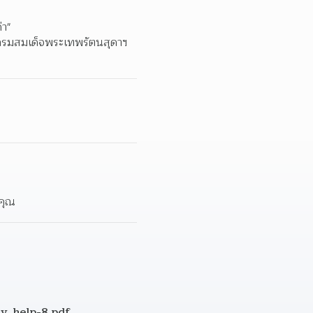
า"  
กรมสมเด็จพระเทพรัตนสุดาฯ 
 
คุณ  
ay_help-8.pdf