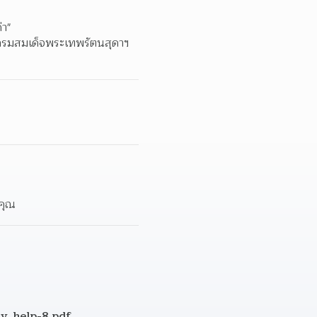
า"  
กรมสมเด็จพระเทพรัตนสุดาฯ 
คุณ  
ay_help-8.pdf