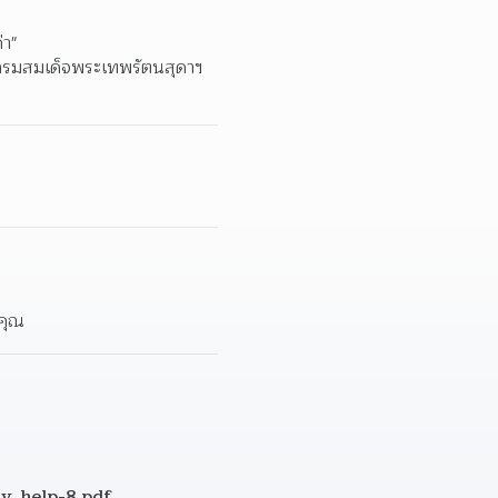
า"  
กรมสมเด็จพระเทพรัตนสุดาฯ 
 
คุณ  
ay_help-8.pdf