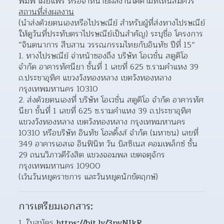
พิมพ์ เผยแพร่ หรือจำหน่ายผลงานได้ตามที่เห็นสมควร  
สถานที่ส่งผลงาน
(นำส่งด้วยตนเองหรือไปรษณีย์ สำหรับผู้ที่ส่งทางไปรษณีย์
ให้ดูวันที่ประทับตราไปรษณีย์เป็นสำคัญ) ระบุชื่อ โครงการ 
“จินตนาการ สืบสาน วรรณกรรมไทยกับอินทัช ปีที่ 15”
ทางไปรษณีย์ จ่าหน้าซองถึง บริษัท โอเวชั่น สตูดิโอ 
จำกัด อาคารทัศนียา ชั้นที่ 1 เลขที่ 625 ซ.รามคำแหง 39
ถ.ประชาอุทิศ แขวงวังทองหลาง เขตวังทองหลาง 
กรุงเทพมหานคร 10310  
ส่งด้วยตนเองที่ บริษัท โอเวชั่น สตูดิโอ จำกัด อาคารทัศ
นียา ชั้นที่ 1 เลขที่ 625 ซ.รามคำแหง 39 ถ.ประชาอุทิศ 
แขวงวังทองหลาง เขตวังทองหลาง กรุงเทพมหานคร 
10310 หรือบริษัท อินทัช โฮลดิ้งส์ จำกัด (มหาชน) เลขที่ 
349 อาคารเอสเจ อินฟินิท วัน บิสซิเนส คอมเพล็กซ์ ชั้น 
29 ถนนวิภาวดีรังสิต แขวงจอมพล เขตจตุจักร 
กรุงเทพมหานคร 10900  
(เว้นวันหยุดราชการ และวันหยุดนักขัตฤกษ์)
การเตรียมเอกสาร:
ใบสมัคร 
https://bit.ly/3pvNIkR