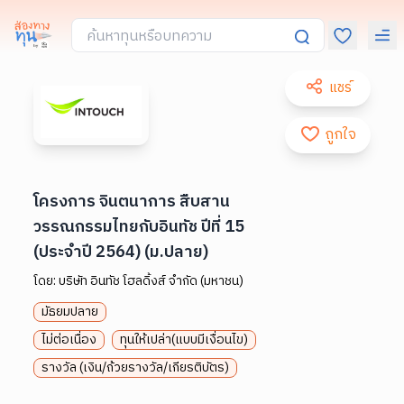
แชร์
ถูกใจ
โครงการ จินตนาการ สืบสาน
วรรณกรรมไทยกับอินทัช ปีที่ 15
(ประจำปี 2564) (ม.ปลาย)
โดย:
บริษัท อินทัช โฮลดิ้งส์ จำกัด (มหาชน)
มัธยมปลาย
ไม่ต่อเนื่อง
ทุนให้เปล่า(แบบมีเงื่อนไข)
รางวัล (เงิน/ถ้วยรางวัล/เกียรติบัตร)