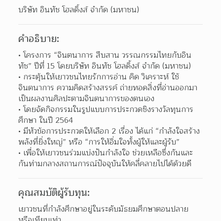
บริษัท อินทัช โฮลดิ้งส์ จำกัด (มหาชน)
คำอธิบาย:
โครงการ “จินตนาการ สืบสาน วรรณกรรมไทยกับอิน
ทัช” ปีที่ 15 โดยบริษัท อินทัช โฮลดิ้งส์ จำกัด (มหาชน)  
กระตุ้นให้เยาวชนไทยรักการอ่าน คิด วิเคราะห์ ใช้
จินตนาการ ความคิดสร้างสรรค์ ถ่ายทอดสิ่งที่อ่านออกมา
เป็นผลงานศิลปะตามจินตนาการของตนเอง  
โดยจัดกิจกรรมในรูปแบบการประกวดชิงรางวัลทุนการ
ศึกษา ในปี 2564 
มีหัวข้อการประกวดให้เลือก 2 เรื่อง ได้แก่ “กำลังใจสร้าง
พลังที่ยิ่งใหญ่” หรือ “การให้อิ่มใจทั้งผู้ให้และผู้รับ”  
เพื่อให้เยาวชนร่วมแบ่งปันกำลังใจ ช่วยเหลือซึ่งกันและ
กันท่ามกลางสถานการณ์ปัจจุบันให้คลี่คลายไปได้ด้วยดี  
คุณสมบัติผู้รับทุน:
เยาวชนที่กำลังศึกษาอยู่ในระดับมัธยมศึกษาตอนปลาย 
หรือเทียบเท่า