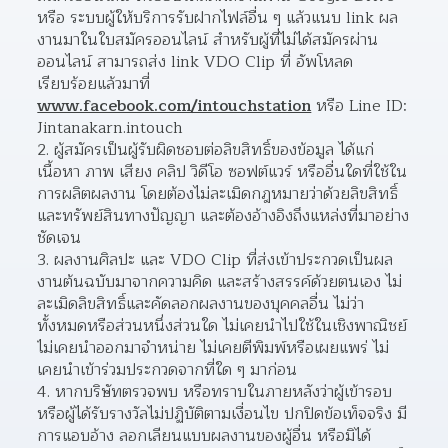
หรือ ระบบผู้ให้บริการรับฝากไฟล์อื่น ๆ แล้วแนบ link ผล
งานมาในใบสมัครออนไลน์ สําหรับผู้ที่ไม่ได้สมัครผ่าน
ออนไลน์ สามารถส่ง link VDO Clip ที่ อัพโหลด
เรียบร้อยแล้วมาที่ 
www.facebook.com/intouchstation
 หรือ Line ID: 
Jintanakarn.intouch  
ผู้สมัครเป็นผู้รับผิดชอบต่อลิขสิทธิ์ของข้อมูล ได้แก่ 
เนื้อหา ภาพ เสียง คลิป วิดีโอ ซอฟต์แวร์ หรืออื่นใดที่ใช้ใน
การผลิตผลงาน โดยต้องไม่ละเมิดกฎหมายว่าด้วยลิขสิทธิ์
และทรัพย์สินทางปัญญา และต้องอ้างอิงถึงแหล่งที่มาอย่าง
ชัดเจน  
ผลงานศิลปะ และ VDO Clip ที่ส่งเข้าประกวดเป็นผล
งานต้นฉบับมาจากความคิด และสร้างสรรค์ด้วยตนเอง ไม่
ละเมิดลิขสิทธิ์และคัดลอกผลงานของบุคคลอื่น ไม่ว่า
ทั้งหมดหรือส่วนหนึ่งส่วนใด ไม่เคยนำไปใช้ในเชิงพาณิชย์ 
ไม่เคยนำออกมาจำหน่าย ไม่เคยตีพิมพ์หรือเผยแพร่ ไม่
เคยนำเข้าร่วมประกวดจากที่ใด ๆ มาก่อน  
หากบริษัทตรวจพบ หรือทราบในภายหลังว่าผู้เข้ารอบ 
หรือผู้ได้รับรางวัลไม่ปฏิบัติตามเงื่อนไข ปกปิดข้อเท็จจริง มี
การแอบอ้าง ลอกเลียนแบบผลงานของผู้อื่น หรือมิได้