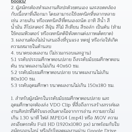
books/
ผู้สมัครต้องทำผลงานศิลปะด้วยตนเอง และสอดคล้อง
กับเนื้อหาที่เลือกมา โดยสามารถใช้เทคนิคที่หลากหลาย 
เช่น ลายเส้น หรือเทคนิคสีที่ตนเองถนัด อาทิ สีน้ำ สี
น้ำมัน สีโปสเตอร์ สีฝุ่น สีไม้ สีเทียน สีชอล์ก เป็นต้น (ห้าม
ใช้คอมพิวเตอร์ หรือเทคนิคดิจิทัลตกแต่งภาพเด็ดขาด)  
ผลงานต้องไม่นำเสนอสิ่งที่รุนแรง หดหู่ หรือก่อให้เกิด
ความหมายในด้านลบ 
ขนาดของผลงาน (ไม่รวมกรอบและฐาน) 
5.1 ระดับประถมศึกษาตอนปลาย ถึงระดับมัธยมศึกษาตอน
ต้น ขนาดผลงานไม่เกิน 40x60 ซม.
5.2 ระดับมัธยมศึกษาตอนปลาย ขนาดผลงานไม่เกิน 
80x100 ซม.
5.3 ระดับอุดมศึกษา ขนาดผลงานไม่เกิน 150x180 ซม.
สำหรับผู้สมัครในระดับมัธยมศึกษาตอนปลาย และ
อุดมศึกษาจะต้องส่ง VDO Clip ที่สื่อถึงการสร้างสรรค์ผล
งานศิลปะที่ได้รับแรงบันดาลใจจากการอ่าน ความยาวไม่
เกิน 1.30 นาที ไฟล์ MPEG4 (.mp4) หรือ MOV ความ
ละเอียดระดับ Full HD (1920x1080 px) มาพร้อมกับใบ
สมัครออนไลน์ หรืออัปโหลดผลงานผ่าน Google Drive 