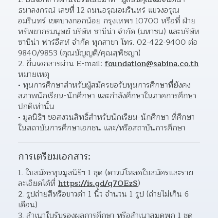
ธนาลงกรณ์ เลขที่ 12 ถนนอรุณอมรินทร์ แขวงอรุณ
อมรินทร์ เขตบางกอกน้อย กรุงเทพฯ 10700 หรือที่ ฝ่าย
ทรัพยากรมนุษย์ บริษัท ซาบีน่า จำกัด (มหาชน) และบริษัท 
ซาบีน่า ฟาร์อีสท์ จำกัด ทุกสาขา โทร. 02-422-9400 ต่อ 
9840/9853 (คุณบัญญติ/คุณสุพิชญา)
2. ยื่นเอกสารผ่าน E-mail: 
foundation@sabina.co.th
หมายเหตุ
ทุนการศึกษาสำหรับผู้สมัครขอรับทุนการศึกษาที่ยังคง
สภาพนักเรียน-นักศึกษา และกำลังศึกษาในภาคการศึกษา
ปกติเท่านั้น  
มูลนิธิฯ ขอสงวนสิทธิ์สำหรับนักเรียน-นักศึกษา ที่ศึกษา
ในสถาบันการศึกษาเอกชน และ/หรือสถาบันการศึกษา  
การเตรียมเอกสาร:
1. ใบสมัครทุนมูลนิธิฯ 1 ชุด (ดาวน์โหลดใบสมัครและราย
ละเอียดได้ที่ 
https://is.gd/q7OEzS
)
2. รูปถ่ายสีหรือขาวดำ 1 นิ้ว จำนวน 1 รูป (ถ่ายไม่เกิน 6 
เดือน)
3. สำเนาใบรับรองผลการศึกษา หรือสำเนาสมุดพก 1 ชุด