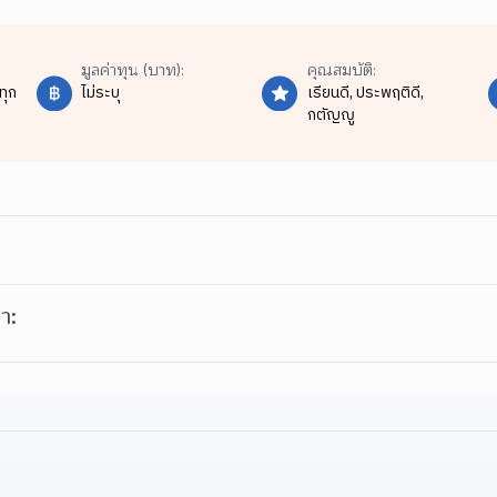
มูลค่าทุน (บาท):
คุณสมบัติ:
ทุก
ไม่ระบุ
เรียนดี,
ประพฤติดี,
กตัญญู
า: