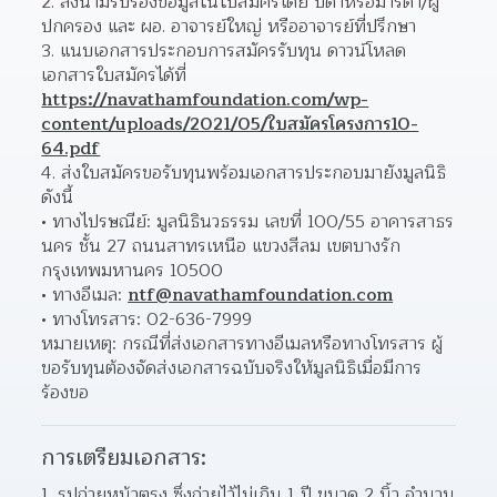
ลงนามรับรองข้อมูลในใบสมัครโดย บิดาหรือมารดา/ผู้
ปกครอง และ ผอ. อาจารย์ใหญ่ หรืออาจารย์ที่ปรึกษา  
แนบเอกสารประกอบการสมัครรับทุน ดาวน์โหลด
เอกสารใบสมัครได้ที่ 
https://navathamfoundation.com/wp-
content/uploads/2021/05/ใบสมัครโครงการ10-
64.pdf
ส่งใบสมัครขอรับทุนพร้อมเอกสารประกอบมายังมูลนิธิ 
ดังนี้ 
ทางไปรษณีย์: มูลนิธินวธรรม เลขที่ 100/55 อาคารสาธร
นคร ชั้น 27 ถนนสาทรเหนือ แขวงสีลม เขตบางรัก 
กรุงเทพมหานคร 10500  
ทางอีเมล: 
ntf@navathamfoundation.com
ทางโทรสาร: 02-636-7999 
หมายเหตุ: กรณีที่ส่งเอกสารทางอีเมลหรือทางโทรสาร ผู้
ขอรับทุนต้องจัดส่งเอกสารฉบับจริงให้มูลนิธิเมื่อมีการ
ร้องขอ
การเตรียมเอกสาร:
รูปถ่ายหน้าตรง ซึ่งถ่ายไว้ไม่เกิน 1 ปี ขนาด 2 นิ้ว จำนวน 