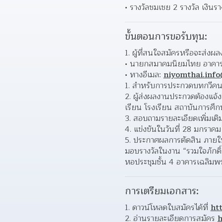
รางวัลชมเชย 2 รางวัล เงินร
ขั้นตอนการขอรับทุน:
ผู้ที่สนใจสมัครหรือจะส่งผล
นายกสมาคมนิยมไทย อาคาร 5
ทางอีเมล: 
niyomthai.inf
สำหรับการประกวดบทกวีคนหนึ่ง
ผู้ส่งผลงานประกวดต้องแจ้งช
เรียน โรงเรียน สถาบันการศึก
สอบถามรายละเอียดเพิ่มเติ
แข่งขันในวันที่ 28 มกราค
ประกาศผลการตัดสิน ภายในวั
มอบรางวัลในงาน “รวมใจภักดิ์รั
หอประชุมชั้น 4 อาคารเฉลิมพ
การเตรียมเอกสาร:
ดาวน์โหลดใบสมัครได้ที่ 
ht
อ่านรายละเอียดการสมัคร 
h