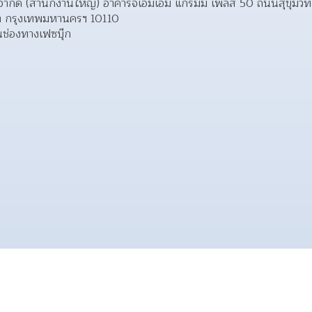
อ็ด จำกัด (สำนักงานใหญ่) อาคารจีเอ็มเอ็ม แกรมมี่ เพลส 50 ถนนสุขุมวิ
า กรุงเทพมหานครฯ 10110  
ช่องทางเฟซบุ๊ก 