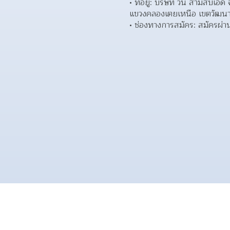
ที่อยู่: บริษัท วัน สามสิบเ
แขวงคลองเตยเหนือ เขตวัฒน
ช่องทางการสมัคร: สมัครผ่าน