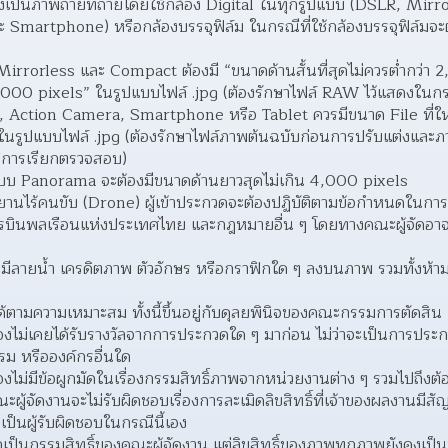
องเป็นภาพถ่ายที่ถ่ายโดยใช้กล้อง Digital ในทุกรูปแบบ (DSLR, Mir
Smartphone) หรือกล้องบรรจุฟิล์ม ในกรณีที่ใช้กล้องบรรจุฟิล์มจะ
rrorless และ Compact ต้องมี “ขนาดด้านสั้นที่สุดไม่ควรต่ำกว่า 
า 4,000 pixels” ในรูปแบบไฟล์ .jpg (ต้องรักษาไฟล์ RAW ไว้แสดงในก
 Action Camera, Smartphone หรือ Tablet ควรมีขนาด File ที่ใหญ
้ในรูปแบบไฟล์ .jpg (ต้องรักษาไฟล์ภาพต้นฉบับก่อนการปรับแต่งและ
มีการเรียกตรวจสอบ)  
แบบ Panorama จะต้องมีขนาดด้านยาวสุดไม่เกิน 4,000 pixels 
นไร้คนขับ (Drone) ผู้เข้าประกวดจะต้องปฏิบัติตามข้อกำหนดในกา
รบินพลเรือนแห่งประเทศไทย และกฎหมายอื่น ๆ โดยทางคณะผู้จัดอาจม
ม่มีลายน้ำ เครดิตภาพ ตัวอักษร หรือกราฟิกใด ๆ ลงบนภาพ รวมทั้งห้าม
้ตามความเหมาะสม ทั้งนี้ขึ้นอยู่กับดุลยพินิจของคณะกรรมการตัดสิน 
ต้องไม่เคยได้รับรางวัลจากการประกวดใด ๆ มาก่อน ไม่ว่าจะเป็นการปร
หรือองค์กรอื่นใด  
องไม่มีข้อผูกมัดในเรื่องกรรมสิทธิ์ภาพจากหน่วยงานต่าง ๆ รวมไปถึงต้อ
ณะผู้จัดงานจะไม่รับผิดชอบเรื่องการละเมิดลิขสิทธิ์ที่เจ้าของผลงานมี
เป็นผู้รับผิดชอบในกรณีนี้เอง  
ตกเป็นกรรมสิทธิ์ของคณะผู้จัดงาน แต่ลิขสิทธิ์ของภาพทุกภาพยังคงเป็น