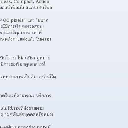
rorless, Compact, Action 
ต้องนำฟิล์มไปสแกนเป็นไฟล์
2,400 pixels” และ “ขนาด
รณีมีการเรียกตรวจสอบ)  
่และมีคุณภาพ เท่าที่
ภาพหลังการแต่งแล้ว ในความ
รบินโดรน ไม่ละเมิดกฎหมาย
ีการขอเรียกดูเอกสารที่
เว้นขอบภาพเป็นสีขาวหรือสีใด 
ะกวดในเวทีสาธารณะ หรือการ
งไม่ใช่ภาพที่ส่งขายตาม 
สัญญาผูกพันต่อบุคคลหรือหน่วย
ของผู้ถ่ายภาพอย่างสมบูรณ์ 