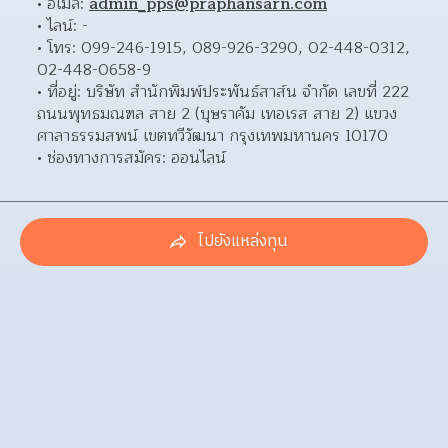
อีเมล: 
admin_pps@praphansarn.com
ไลน์: - 
โทร: 099-246-1915, 089-926-3290, 02-448-0312, 
02-448-0658-9 
ที่อยู่: บริษัท สำนักพิมพ์ประพันธ์สาส์น จำกัด เลขที่ 222 
ถนนพุทธมณฑล สาย 2 (บุษราคัม เทอเรส สาย 2) แขวง
ศาลาธรรมสพน์ เขตทวีวัฒนา กรุงเทพมหานคร 10170  
ช่องทางการสมัคร: ออนไลน์ 
ไปยังแหล่งทุน