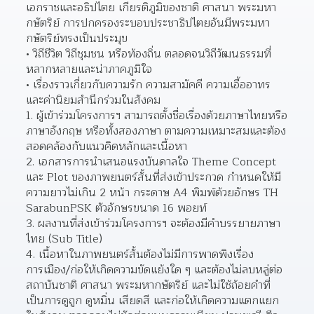
เอกราชและอธิปไตย เกียรติภูมิของชาติ ศาสนา พระมหา
กษัตริย์ การปกครองระบอบประชาธิปไตยอันมีพระมหา
กษัตริย์ทรงเป็นประมุข  
วิถีชีวิต วิถีชุมชน หรือท้องถิ่น ตลอดจนวิถีวัฒนธรรมที่
หลากหลายและน่าภาคภูมิใจ 
เรื่องราวเกี่ยวกับความรัก ความสามัคคี ความเอื้ออาทร 
และค่านิยมสำนึกร่วมในสังคม 
ผู้เข้าร่วมโครงการฯ สามารถตั้งชื่อเรื่องด้วยภาษาไทยหรือ
ภาษาอังกฤษ หรือทั้งสองภาษา ตามความเหมาะสมและต้อง
สอดคล้องกับแนวคิดหลักและเนื้อหา  
เอกสารการนำเสนอแรงบันดาลใจ Theme Concept 
และ Plot ของภาพยนตร์สั้นที่ส่งเข้าประกวด กำหนดให้มี
ความยาวไม่เกิน 2 หน้า กระดาษ A4 พิมพ์ด้วยอักษร TH 
SarabunPSK ตัวอักษรขนาด 16 พอยท์  
ผลงานที่ส่งเข้าร่วมโครงการฯ จะต้องมีคำบรรยายภาษา
ไทย (Sub Title) 
เนื้อหาในภาพยนตร์สั้นต้องไม่มีการพาดพิงเรื่อง
การเมือง/ก่อให้เกิดความขัดแย้งใด ๆ และต้องไม่ลบหลู่ต่อ
สถาบันชาติ ศาสนา พระมหากษัตริย์ และไม่ใช้ถ้อยคำที่
เป็นการดูถูก ดูหมิ่น เสียดสี และก่อให้เกิดความแตกแยก