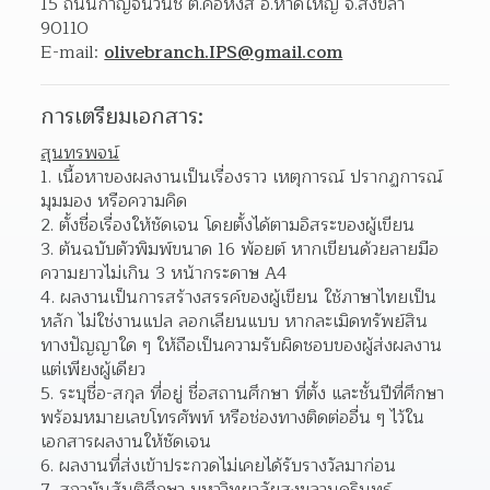
15 ถนนกาญจนวนิช ต.คอหงส์ อ.หาดใหญ่ จ.สงขลา 
90110
E-mail: 
olivebranch.IPS@gmail.com
การเตรียมเอกสาร:
สุนทรพจน์
เนื้อหาของผลงานเป็นเรื่องราว เหตุการณ์ ปรากฏการณ์ 
มุมมอง หรือความคิด 
ตั้งชื่อเรื่องให้ชัดเจน โดยตั้งได้ตามอิสระของผู้เขียน 
ต้นฉบับตัวพิมพ์ขนาด 16 พ้อยต์ หากเขียนด้วยลายมือ
ความยาวไม่เกิน 3 หน้ากระดาษ A4 
ผลงานเป็นการสร้างสรรค์ของผู้เขียน ใช้ภาษาไทยเป็น
หลัก ไม่ใช่งานแปล ลอกเลียนแบบ หากละเมิดทรัพย์สิน
ทางปัญญาใด ๆ ให้ถือเป็นความรับผิดชอบของผู้ส่งผลงาน
แต่เพียงผู้เดียว  
ระบุชื่อ-สกุล ที่อยู่ ชื่อสถานศึกษา ที่ตั้ง และชั้นปีที่ศึกษา 
พร้อมหมายเลขโทรศัพท์ หรือช่องทางติดต่ออื่น ๆ ไว้ใน
เอกสารผลงานให้ชัดเจน  
ผลงานที่ส่งเข้าประกวดไม่เคยได้รับรางวัลมาก่อน 