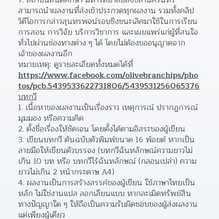
สถาบันสันติศึกษา มหาวิทยาลัยสงขลานครินทร์ 
สามารถนำผลงานที่ส่งเข้าประกวดทุกผลงาน รวมทั้งคลิป
วิดีโอการกล่าวสุนทรพจน์รอบชิงชนะเลิศมาใช้ในการเรียน 
การสอน การวิจัย บริการวิชาการ และเผยแพร่แก่ผู้ที่สนใจ
ทั่วไปผ่านช่องทางต่าง ๆ ได้ โดยไม่ต้องขออนุญาตจาก
เจ้าของผลงานอีก  
หมายเหตุ: ดูรายละเอียดทั้งหมดได้ที่ 
https://www.facebook.com/olivebranchips/pho
tos/pcb.5439533622731806/5439531256065376
บทกวี
เนื้อหาของผลงานเป็นเรื่องราว เหตุการณ์ ปรากฏการณ์ 
มุมมอง หรือความคิด 
ตั้งชื่อเรื่องให้ชัดเจน โดยตั้งได้ตามอิสระของผู้เขียน 
เขียนบทกวี ต้นฉบับตัวพิมพ์ขนาด 16 พ้อยต์ หากเป็น
ลายมือให้เขียนตัวบรรจง (บทกวีฉันทลักษณ์ความยาวไม่
เกิน 10 บท หรือ บทกวีไร้ฉันทลักษณ์ (กลอนเปล่า) ความ
ยาวไม่เกิน 2 หน้ากระดาษ A4)  
ผลงานเป็นการสร้างสรรค์ของผู้เขียน ใช้ภาษาไทยเป็น
หลัก ไม่ใช่งานแปล ลอกเลียนแบบ หากละเมิดทรัพย์สิน
ทางปัญญาใด ๆ ให้ถือเป็นความรับผิดชอบของผู้ส่งผลงาน
แต่เพียงผู้เดียว  