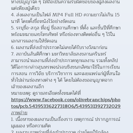
ทางปัญญาใด ๆ ให้ถือเป็นความรับผิดชอบของผู้ส่งผลงาน
แต่เพียงผู้เดียว  
ส่งผลงานเป็นไฟล์ MP4 Full HD ความยาวไม่เกิน 15 
นาที โดยตั้งชื่อหนังไว้อย่างชัดเจน 
ระบุชื่อ-สกุล ที่อยู่ ชื่อสถานศึกษา ที่ตั้ง และชั้นปีที่ศึกษา 
พร้อมหมายเลขโทรศัพท์ หรือช่องทางติดต่ออื่น ๆ ไว้ใน
เอกสารผลงานให้ชัดเจน  
ผลงานที่ส่งเข้าประกวดไม่เคยได้รับรางวัลมาก่อน 
สถาบันสันติศึกษา มหาวิทยาลัยสงขลานครินทร์ 
สามารถนำผลงานที่ส่งเข้าประกวดทุกผลงาน รวมทั้งคลิป
วิดีโอการกล่าวสุนทรพจน์รอบชิงชนะเลิศมาใช้ในการเรียน 
การสอน การวิจัย บริการวิชาการ และเผยแพร่แก่ผู้ที่สนใจ
ทั่วไปผ่านช่องทางต่าง ๆ ได้ โดยไม่ต้องขออนุญาตจาก
เจ้าของผลงานอีก  
หมายเหตุ: ดูรายละเอียดทั้งหมดได้ที่ 
https://www.facebook.com/olivebranchips/pho
tos/pcb.5439533622731806/5439531392732029
ภาพถ่าย
เนื้อหาของผลงานเป็นเรื่องราว เหตุการณ์ ปรากฏการณ์ 
มุมมอง หรือความคิด 
ผลงานภาพถ่ายที่ส่งเข้าประกวด ถ่ายโดยใช้กล้อง 