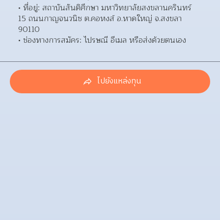
ที่อยู่: สถาบันสันติศึกษา มหาวิทยาลัยสงขลานครินทร์ 
15 ถนนกาญจนวนิช ต.คอหงส์ อ.หาดใหญ่ จ.สงขลา 
90110  
ช่องทางการสมัคร: ไปรษณี อีเมล หรือส่งด้วยตนเอง 
ไปยังแหล่งทุน