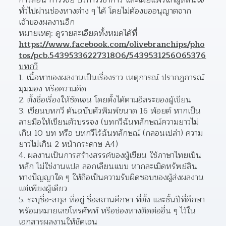
การสอน การวิจัย บริการวิชาการ และเผยแพร่แก่ผู้ที่สนใจ
ทั่วไปผ่านช่องทางต่าง ๆ ได้ โดยไม่ต้องขออนุญาตจาก
เจ้าของผลงานอีก  
หมายเหตุ: ดูรายละเอียดทั้งหมดได้ที่ 
https://www.facebook.com/olivebranchips/pho
tos/pcb.5439533622731806/5439531256065376
บทกวี
เนื้อหาของผลงานเป็นเรื่องราว เหตุการณ์ ปรากฏการณ์ 
มุมมอง หรือความคิด 
ตั้งชื่อเรื่องให้ชัดเจน โดยตั้งได้ตามอิสระของผู้เขียน 
เขียนบทกวี ต้นฉบับตัวพิมพ์ขนาด 16 พ้อยต์ หากเป็น
ลายมือให้เขียนตัวบรรจง (บทกวีฉันทลักษณ์ความยาวไม่
เกิน 10 บท หรือ บทกวีไร้ฉันทลักษณ์ (กลอนเปล่า) ความ
ยาวไม่เกิน 2 หน้ากระดาษ A4)  
ผลงานเป็นการสร้างสรรค์ของผู้เขียน ใช้ภาษาไทยเป็น
หลัก ไม่ใช่งานแปล ลอกเลียนแบบ หากละเมิดทรัพย์สิน
ทางปัญญาใด ๆ ให้ถือเป็นความรับผิดชอบของผู้ส่งผลงาน
แต่เพียงผู้เดียว  
ระบุชื่อ-สกุล ที่อยู่ ชื่อสถานศึกษา ที่ตั้ง และชั้นปีที่ศึกษา 
พร้อมหมายเลขโทรศัพท์ หรือช่องทางติดต่ออื่น ๆ ไว้ใน
เอกสารผลงานให้ชัดเจน  