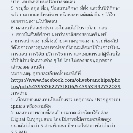
นาที โดยตั้งชื่อหนังไว้อย่างชัดเจน 
ระบุชื่อ-สกุล ที่อยู่ ชื่อสถานศึกษา ที่ตั้ง และชั้นปีที่ศึกษา 
พร้อมหมายเลขโทรศัพท์ หรือช่องทางติดต่ออื่น ๆ ไว้ใน
เอกสารผลงานให้ชัดเจน  
ผลงานที่ส่งเข้าประกวดไม่เคยได้รับรางวัลมาก่อน 
สถาบันสันติศึกษา มหาวิทยาลัยสงขลานครินทร์ 
สามารถนำผลงานที่ส่งเข้าประกวดทุกผลงาน รวมทั้งคลิป
วิดีโอการกล่าวสุนทรพจน์รอบชิงชนะเลิศมาใช้ในการเรียน 
การสอน การวิจัย บริการวิชาการ และเผยแพร่แก่ผู้ที่สนใจ
ทั่วไปผ่านช่องทางต่าง ๆ ได้ โดยไม่ต้องขออนุญาตจาก
เจ้าของผลงานอีก  
หมายเหตุ: ดูรายละเอียดทั้งหมดได้ที่ 
https://www.facebook.com/olivebranchips/pho
tos/pcb.5439533622731806/5439531392732029
ภาพถ่าย
เนื้อหาของผลงานเป็นเรื่องราว เหตุการณ์ ปรากฏการณ์ 
มุมมอง หรือความคิด 
ผลงานภาพถ่ายที่ส่งเข้าประกวด ถ่ายโดยใช้กล้อง 
Digital ในทุกรูปแบบ โดยใช้ภาพที่มีความละเอียดสูง 
ขนาดไม่ต่ำกว่า 5 ล้านพิกเซล มีขนาดไฟล์ภาพไม่ต่ำกว่า 
2.5 MB.  