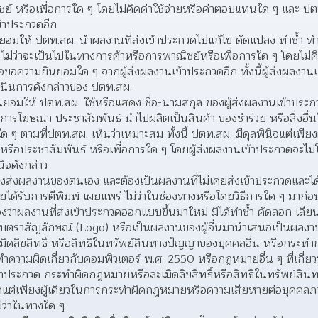
์ หรือเพื่อการใด ๆ โดยไม่คิดค่าใช้จ่ายหรือค่าตอบแทนใด ๆ และ ปต
ข้าประกวดอีก
นยอมให้ ปตท.สผ. นำผลงานที่ส่งเข้าประกวดไปแก้ไข ดัดแปลง ทำซ้ำ ทำ
ใด ไม่ว่าจะเป็นไปในทางการค้าหรือการพาณิชย์หรือเพื่อการใด ๆ โดยไม่ค
อขอความยินยอมใด ๆ จากผู้ส่งผลงานเข้าประกวดอีก ทั้งนี้ผู้ส่งผลงานเ
เนินการดังกล่าวของ ปตท.สผ.
ินยอมให้ ปตท.สผ. ใช้หรือแสดง ชื่อ-นามสกุล ของผู้ส่งผลงานเข้าประ
ื่อการโฆษณา ประชาสัมพันธ์ นำไปผลิตเป็นสินค้า ของชำร่วย หรือสิ่งอื่
 ๆ ตามที่ปตท.สผ. เห็นว่าเหมาะสม ทั้งนี้ ปตท.สผ. มีดุลพินิจแต่เพียงผู
ือประชาสัมพันธ์ หรือเพื่อการใด ๆ โดยผู้ส่งผลงานเข้าประกวดจะไม่โต
นิจดังกล่าว
องส่งผลงานของตนเอง และต้องเป็นผลงานที่ไม่เคยส่งเข้าประกวดและได
ยได้รับการตีพิมพ์ เผยแพร่ ไม่ว่าในช่องทางหรือโดยวิธีการใด ๆ มาก่อ
องว่าผลงานที่ส่งเข้าประกวดออกแบบขึ้นมาใหม่ มิได้ทำซ้ำ คัดลอก เล
บบตราสัญลักษณ์ (Logo) หรือเป็นผลงานของผู้อื่นมานำเสนอเป็นผลงาน
ิดลิขสิทธิ์ หรือสิทธิในทรัพย์สินทางปัญญาของบุคคลอื่น หรือกระทำ
าความผิดเกี่ยวกับคอมพิวเตอร์ พ.ศ. 2550 หรือกฎหมายอื่น ๆ ที่เกี่ย
เข้าประกวด กระทำผิดกฎหมายหรือละเมิดลิขสิทธิ์หรือสิทธิในทรัพย์สินท
ดแต่เพียงผู้เดียวในการกระทำผิดกฎหมายหรือความเสียหายต่อบุคคลภ
่ว่าในทางใด ๆ