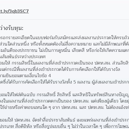
it.ly/3qb3SC7
ว่างรับทุน:
องกรอกรายละเอียดในแบบฟอร์มรับสมัครและส่งผลงานประกวดให้ครบถ้
่าส่วนใดส่วนหนึ่ง หรือทั้งหมดต้องไม่สื่อความหมาย และไม่มีลักษณะที
มอันดีของประชาชน ไม่เป็นการดูหมิ่น เสียดสี หรือก่อให้เกิดความแต
มสัมพันธ์ระหว่างประเทศ  
อมให้ กรรมสิทธิ์ในผลงานที่ส่งเข้าประกวดเป็นของ ปตท.สผ. ส่วนลิขสิ
แต่กรณีที่ผลงานที่ส่งเข้าประกวดได้รับการคัดเลือกให้ได้รับรางวัล
วามยินยอมตามเงื่อนไขข้อ 4  
ซึ่งได้รับการคัดเลือกให้ได้รับรางวัลทั้ง 5 ผลงาน ผู้ส่งผลงานเข้าปร
นยอมให้ไฟล์ต้นฉบับ กรรมสิทธิ์ ลิขสิทธิ์ และสิทธิในทรัพย์สินทางปั
ปวงในผลงานที่ส่งเข้าประกวดตกเป็นของ ปตท.สผ. แต่เพียงผู้เดียว โดยผ
 ค่าใช้จ่ายหรือค่าตอบแทนใด ๆ จาก ปตท.สผ. และ ปตท.สผ. ไม่ต้องแจ้ง
นยอมให้ ปตท.สผ. จัดทำสื่อประชาสัมพันธ์ เผยแพร่ผลงานที่ส่งเข้าปร
ประเภท สื่อดิจิทัล หรือสื่อรูปแบบอื่น ๆ ไม่ว่าในเวลาใด ๆ เพื่อการโฆษ