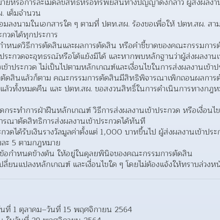
ยหรือการละเมิดลิขสิทธิ์หรือทรัพย์สินทางปัญญาดังกล่าว ผู้ส่งผล
ผ. เต็มจำนวน  
อมลงนามในเอกสารใด ๆ ตามที่ ปตท.สผ. ร้องขอเพื่อให้ ปตท.สผ. สามา
ะกวดได้ทุกประการ  
กำหนดวิธีการตัดสินและผลการตัดสิน หรือคำชี้ขาดของคณะกรรมการต
นเข้าประกวดจะอุทธรณ์หรือโต้แย้งมิได้ และหากพบหลักฐานว่าผู้ส่งผลงาน
เข้าประกวด ไม่เป็นไปตามหลักเกณฑ์และเงื่อนไขในการส่งผลงานเข้าประก
ัดสินแล้วก็ตาม คณะกรรมการตัดสินมีสิทธิพิจารณาเพิกถอนผลการตัดส
บไปแล้วทั้งหมดคืน และ ปตท.สผ. ขอสงวนสิทธิ์ในการดำเนินการทางกฎห
ใดกระทำการฝ่าฝืนหลักเกณฑ์ วิธีการส่งผลงานเข้าประกวด หรือเงื่อนไ
ารณาตัดสิทธิการส่งผลงานเข้าประกวดได้ทันที  
ะกวดได้รับเงินรางวัลมูลค่าตั้งแต่ 1,000 บาทขึ้นไป ผู้ส่งผลงานเข้าป
้อยละ 5 ตามกฎหมาย  
ากข้อกำหนดข้างต้น ให้อยู่ในดุลยพินิจของคณะกรรมการตัดสิน 
ลี่ยนแปลงหลักเกณฑ์ และเงื่อนไขใด ๆ โดยไม่ต้องแจ้งให้ทราบล่วงหน้
ันที่ 1 ตุลาคม–วันที่ 15 พฤศจิกายน 2564 