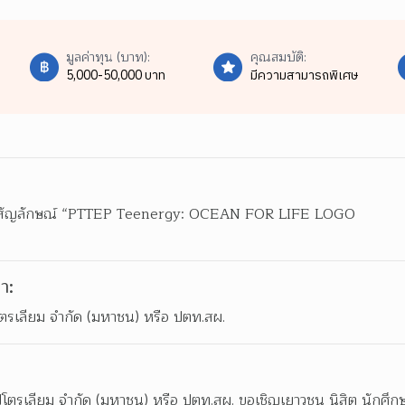
มูลค่าทุน (บาท):
คุณสมบัติ:
5,000-50,000 บาท
มีความสามารถพิเศษ
สัญลักษณ์ “PTTEP Teenergy: OCEAN FOR LIFE LOGO

า:
โตรเลียม จำกัด (มหาชน) หรือ ปตท.สผ.
โตรเลียม จำกัด (มหาชน) หรือ ปตท.สผ. ขอเชิญเยาวชน นิสิต นักศึกษา 