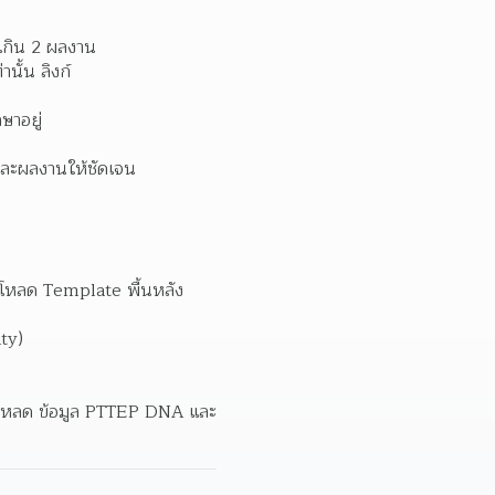
เกิน 2 ผลงาน  
กรอกแบบฟอร์มรับสมัครให้ครบถ้วน พร้อมทั้งส่งผลงานในรูปแบบ Google Forms ที่กำหนดไว้เท่านั้น ลิงก์ 
าอยู่  
ละผลงานให้ชัดเจน  
โหลด Template พื้นหลัง
y)  
โหลด ข้อมูล PTTEP DNA และ 