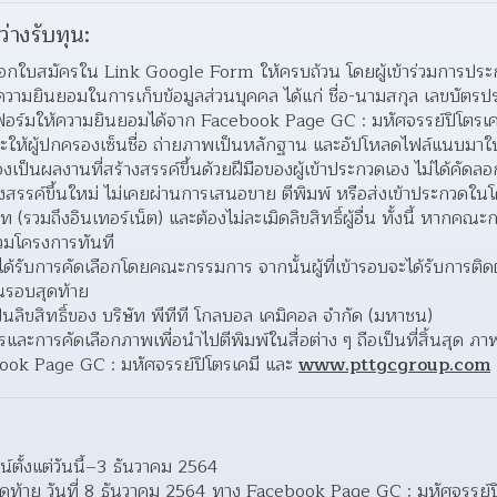
ว่างรับทุน:
อกใบสมัครใน Link Google Form ให้ครบถ้วน โดยผู้เข้าร่วมการประกวดท
้ความยินยอมในการเก็บข้อมูลส่วนบุคคล ได้แก่ ชื่อ-นามสกุล เลขบัตรประ
ะให้ผู้ปกครองเซ็นชื่อ ถ่ายภาพเป็นหลักฐาน และอัปโหลดไฟล์แนบมา
องเป็นผลงานที่สร้างสรรค์ขึ้นด้วยฝีมือของผู้เข้าประกวดเอง ไม่ได้คั
้างสรรค์ขึ้นใหม่ ไม่เคยผ่านการเสนอขาย ตีพิมพ์ หรือส่งเข้าประกวดใน
 (รวมถึงอินเทอร์เน็ต) และต้องไม่ละเมิดลิขสิทธิ์ผู้อื่น ทั้งนี้ หากค
่วมโครงการทันที  
ด้รับการคัดเลือกโดยคณะกรรมการ จากนั้นผู้ที่เข้ารอบจะได้รับการติ
นรอบสุดท้าย  
็นลิขสิทธิ์ของ บริษัท พีทีที โกลบอล เคมิคอล จำกัด (มหาชน) 
ารคัดเลือกภาพเพื่อนำไปตีพิมพ์ในสื่อต่าง ๆ ถือเป็นที่สิ้นสุด ภาพที
ok Page GC : มหัศจรรย์ปิโตรเคมี และ 
www.pttgcgroup.com
ตั้งแต่วันนี้–3 ธันวาคม 2564 
ดท้าย วันที่ 8 ธันวาคม 2564 ทาง Facebook Page GC : มหัศจรรย์ปิ