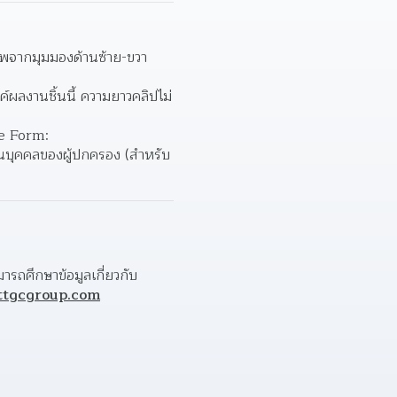
จากมุมมองด้านซ้าย-ขวา 
ค์ผลงานชิ้นนี้ ความยาวคลิปไม่
กรอกใบสมัครแบบออนไลน์ให้ครบถ้วน พร้อมอัปโหลดไฟล์ผลงานภาพนิ่ง และคลิปวิดีโอ ที่ Google Form: 
นบุคคลของผู้ปกครอง (สำหรับ
รถศึกษาข้อมูลเกี่ยวกับ
tgcgroup.com