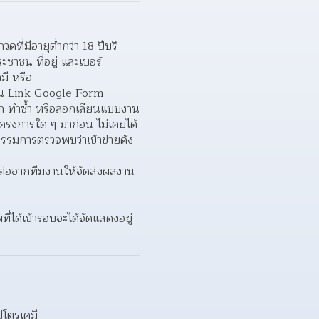
ี่มีอายุต่ำกว่า 18 ปีบริ
ชาชน ที่อยู่ และเบอร์
โทรศัพท์ โดยดาวน์โหลดแบบฟอร์มให้ความยินยอมได้จาก Facebook Page GC : มหัศจรรย์ปิโตรเคมี หรือ 
ใน Link Google Form  
ดลอก ทำซ้ำ หรือลอกเลียนแบบงาน
โครงการใด ๆ มาก่อน ไม่เคยได้
ณะกรรมการตรวจพบว่าเข้าข่ายดัง
ดต่อจากทีมงานให้จัดส่งผลงาน
่ได้เข้ารอบจะได้จัดแสดงอยู่
โตรเคมี  