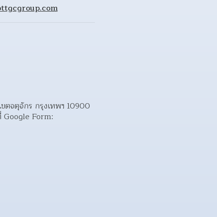
ttgcgroup.com
กร เขตจตุจักร กรุงเทพฯ 10900  
ช่องทางการสมัคร: กรอกใบสมัครแบบออนไลน์ พร้อมอัปโหลดไฟล์ผลงานภาพนิ่ง และคลิปวิดีโอได้ที่ Google Form: 