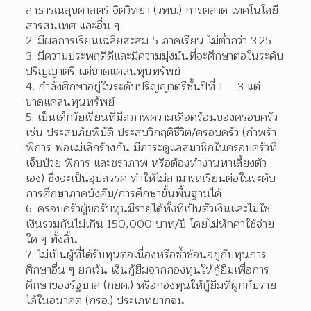
สาธารณสุขศาสตร์ จิตวิทยา (วทบ.) การตลาด เทคโนโลยี
สารสนเทศ และอื่น ๆ
2. มีผลการเรียนเฉลี่ยสะสม 5 ภาคเรียน ไม่ต่ำกว่า 3.25
3. มีความประพฤติดีและมีความมุ่งมั่นที่จะศึกษาต่อในระดับ
ปริญญาตรี แต่ขาดแคลนทุนทรัพย์
4. กำลังศึกษาอยู่ในระดับปริญญาตรีชั้นปีที่ 1 – 3 แต่
ขาดแคลนทุนทรัพย์
5. เป็นเด็กวัยเรียนที่มีสภาพความเดือดร้อนของครอบครัว 
เช่น ประสบภัยพิบัติ ประสบวิกฤติชีวิต/ครอบครัว (กำพร้า 
พิการ พ่อแม่เลิกร้างกัน มีภาระดูแลสมาชิกในครอบครัวที่
เจ็บป่วย พิการ และชราภาพ หรือต้องทำงานหาเลี้ยงตัว
เอง) ซึ่งจะเป็นอุปสรรค ทำให้ไม่สามารถเรียนต่อในระดับ
การศึกษาภาคบังคับ/การศึกษาขั้นพื้นฐานได้
6. ครอบครัวผู้ขอรับทุนมีรายได้ทั้งที่เป็นตัวเงินและไม่ใช่
เงินรวมกันไม่เกิน 150,000 บาท/ปี โดยไม่หักค่าใช้จ่าย
ใด ๆ ทั้งสิ้น
7. ไม่เป็นผู้ที่ได้รับทุนต่อเนื่องหรือซ้ำซ้อนอยู่กับทุนการ
ศึกษาอื่น ๆ ยกเว้น เงินกู้ยืมจากกองทุนให้กู้ยืมเพื่อการ
ศึกษาของรัฐบาล (กยศ.) หรือกองทุนให้กู้ยืมที่ผูกกับราย
ได้ในอนาคต (กรอ.) ประเภทยากจน