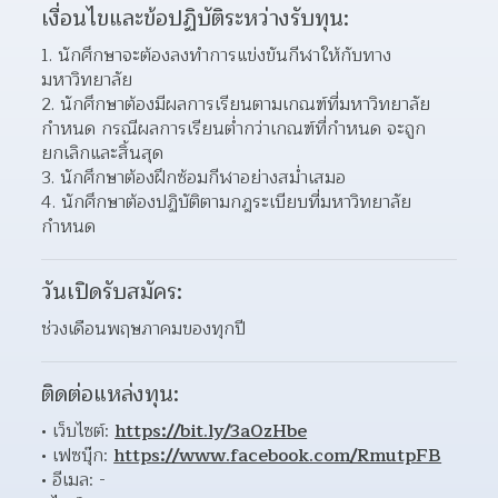
เงื่อนไขและข้อปฏิบัติระหว่างรับทุน:
นักศึกษาจะต้องลงทำการแข่งขันกีฬาให้กับทาง
มหาวิทยาลัย 
นักศึกษาต้องมีผลการเรียนตามเกณฑ์ที่มหาวิทยาลัย
กำหนด กรณีผลการเรียนต่ำกว่าเกณฑ์ที่กำหนด จะถูก
ยกเลิกและสิ้นสุด  
นักศึกษาต้องฝึกซ้อมกีฬาอย่างสม่ำเสมอ 
นักศึกษาต้องปฏิบัติตามกฎระเบียบที่มหาวิทยาลัย
กำหนด 
วันเปิดรับสมัคร:
ช่วงเดือนพฤษภาคมของทุกปี
ติดต่อแหล่งทุน:
เว็บไซต์: 
https://bit.ly/3a0zHbe
เฟซบุ๊ก: 
https://www.facebook.com/RmutpFB
อีเมล: - 