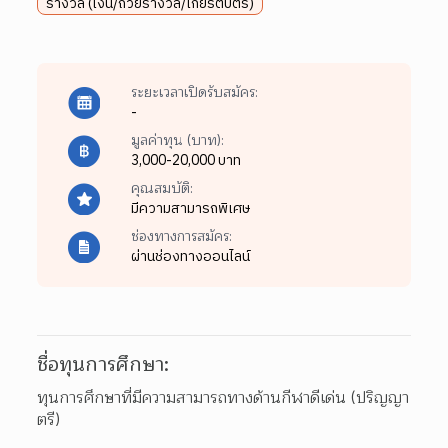
รางวัล (เงิน/ถ้วยรางวัล/เกียรติบัตร)
ระยะเวลาเปิดรับสมัคร:
-
มูลค่าทุน (บาท):
3,000-20,000 บาท
คุณสมบัติ:
มีความสามารถพิเศษ
ช่องทางการสมัคร:
ผ่านช่องทางออนไลน์
ชื่อทุนการศึกษา:
ทุนการศึกษาที่มีความสามารถทางด้านกีฬาดีเด่น (ปริญญา
ตรี)