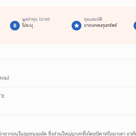
มูลค่าทุน (บาท):
คุณสมบัติ:
ไม่ระบุ
ขาดแคลนทุนทรัพย์
ระถม)
า:
กยากจนในชุมชนแออัด ซึ่งส่วนใหญ่ถูกละทิ้งโดยบิดาหรือมารดา อาศัยอย