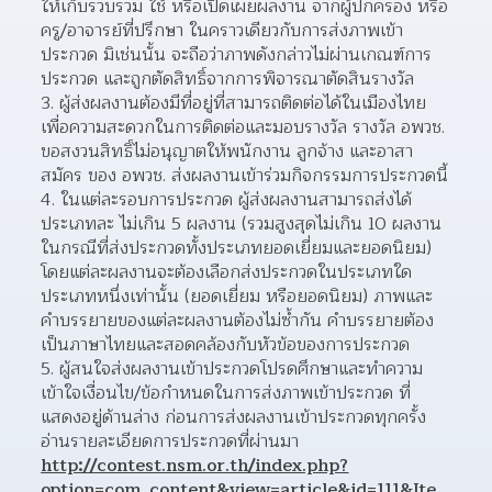
ให้เก็บรวบรวม ใช้ หรือเปิดเผยผลงาน จากผู้ปกครอง หรือ
ครู/อาจารย์ที่ปรึกษา ในคราวเดียวกับการส่งภาพเข้า
ประกวด มิเช่นนั้น จะถือว่าภาพดังกล่าวไม่ผ่านเกณฑ์การ
ประกวด และถูกตัดสิทธิ์จากการพิจารณาตัดสินรางวัล  
ผู้ส่งผลงานต้องมีที่อยู่ที่สามารถติดต่อได้ในเมืองไทย 
เพื่อความสะดวกในการติดต่อและมอบรางวัล รางวัล อพวช. 
ขอสงวนสิทธิ์ไม่อนุญาตให้พนักงาน ลูกจ้าง และอาสา
สมัคร ของ อพวช. ส่งผลงานเข้าร่วมกิจกรรมการประกวดนี้  
ในแต่ละรอบการประกวด ผู้ส่งผลงานสามารถส่งได้
ประเภทละ ไม่เกิน 5 ผลงาน (รวมสูงสุดไม่เกิน 10 ผลงาน 
ในกรณีที่ส่งประกวดทั้งประเภทยอดเยี่ยมและยอดนิยม) 
โดยแต่ละผลงานจะต้องเลือกส่งประกวดในประเภทใด
ประเภทหนึ่งเท่านั้น (ยอดเยี่ยม หรือยอดนิยม) ภาพและ
คำบรรยายของแต่ละผลงานต้องไม่ซ้ำกัน คำบรรยายต้อง
เป็นภาษาไทยและสอดคล้องกับหัวข้อของการประกวด  
ผู้สนใจส่งผลงานเข้าประกวดโปรดศึกษาและทำความ
เข้าใจเงื่อนไข/ข้อกำหนดในการส่งภาพเข้าประกวด ที่
แสดงอยู่ด้านล่าง ก่อนการส่งผลงานเข้าประกวดทุกครั้ง  
อ่านรายละเอียดการประกวดที่ผ่านมา 
http://contest.nsm.or.th/index.php?
option=com_content&view=article&id=111&Ite