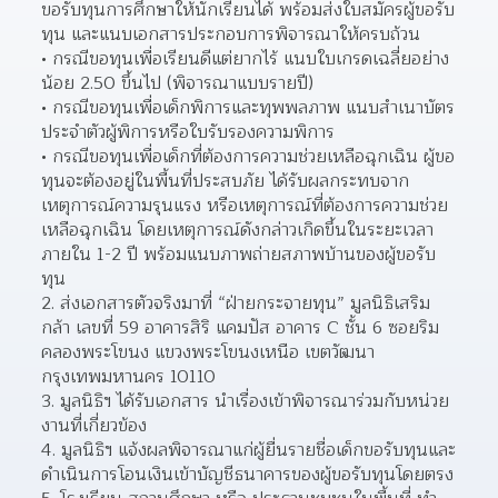
ขอรับทุนการศึกษาให้นักเรียนได้ พร้อมส่งใบสมัครผู้ขอรับ
ทุน และแนบเอกสารประกอบการพิจารณาให้ครบถ้วน
กรณีขอทุนเพื่อเรียนดีแต่ยากไร้ แนบใบเกรดเฉลี่ยอย่าง
น้อย 2.50 ขึ้นไป (พิจารณาแบบรายปี)  
กรณีขอทุนเพื่อเด็กพิการและทุพพลภาพ แนบสำเนาบัตร
ประจำตัวผู้พิการหรือใบรับรองความพิการ  
กรณีขอทุนเพื่อเด็กที่ต้องการความช่วยเหลือฉุกเฉิน ผู้ขอ
ทุนจะต้องอยู่ในพื้นที่ประสบภัย ได้รับผลกระทบจาก
เหตุการณ์ความรุนแรง หรือเหตุการณ์ที่ต้องการความช่วย
เหลือฉุกเฉิน โดยเหตุการณ์ดังกล่าวเกิดขึ้นในระยะเวลา
ภายใน 1-2 ปี พร้อมแนบภาพถ่ายสภาพบ้านของผู้ขอรับ
ทุน  
2. ส่งเอกสารตัวจริงมาที่ “ฝ่ายกระจายทุน” มูลนิธิเสริม
กล้า เลขที่ 59 อาคารสิริ แคมปัส อาคาร C ชั้น 6 ซอยริม
คลองพระโขนง แขวงพระโขนงเหนือ เขตวัฒนา 
กรุงเทพมหานคร 10110
3. มูลนิธิฯ ได้รับเอกสาร นำเรื่องเข้าพิจารณาร่วมกับหน่วย
งานที่เกี่ยวข้อง
4. มูลนิธิฯ แจ้งผลพิจารณาแก่ผู้ยื่นรายชื่อเด็กขอรับทุนและ
ดำเนินการโอนเงินเข้าบัญชีธนาคารของผู้ขอรับทุนโดยตรง