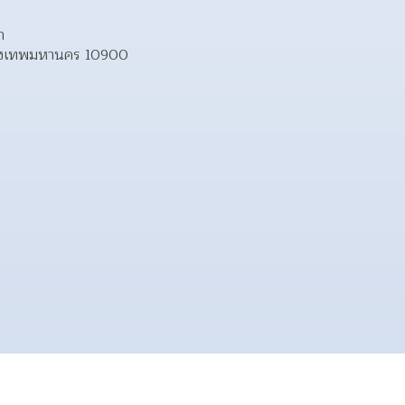
า
รุงเทพมหานคร 10900  