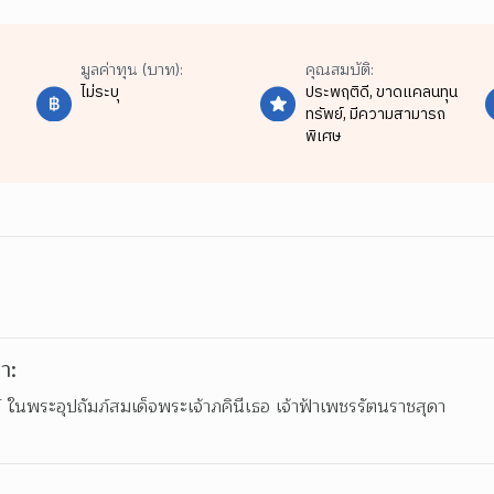
มูลค่าทุน (บาท):
คุณสมบัติ:
ไม่ระบุ
ประพฤติดี,
ขาดแคลนทุน
ทรัพย์,
มีความสามารถ
พิเศษ
า:
์ ในพระอุปถัมภ์สมเด็จพระเจ้าภคินีเธอ เจ้าฟ้าเพชรรัตนราชสุดา
