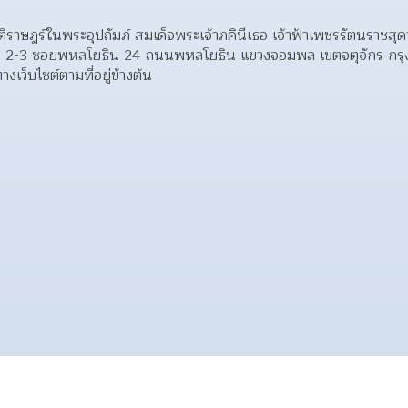
สันติราษฎร์ในพระอุปถัมภ์ สมเด็จพระเจ้าภคินีเธอ เจ้าฟ้าเพชรรัตนราชสุด
แยก 2-3 ซอยพหลโยธิน 24 ถนนพหลโยธิน แขวงจอมพล เขตจตุจักร ก
เว็บไซต์ตามที่อยู่ข้างต้น 