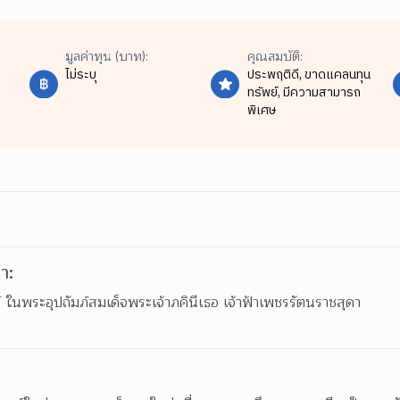
มูลค่าทุน (บาท):
คุณสมบัติ:
ไม่ระบุ
ประพฤติดี,
ขาดแคลนทุน
ทรัพย์,
มีความสามารถ
พิเศษ
า:
์ ในพระอุปถัมภ์สมเด็จพระเจ้าภคินีเธอ เจ้าฟ้าเพชรรัตนราชสุดา
