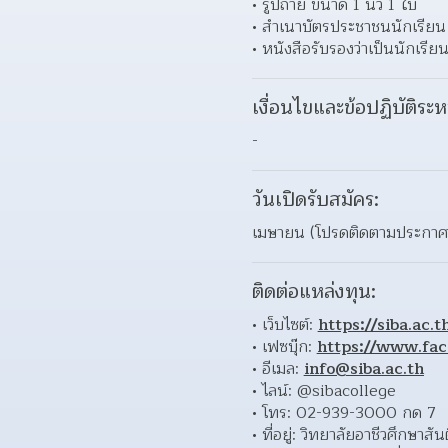
รูปถ่าย ขนาด 1 นิ้ว 1 ใบ 
สำเนาบัตรประชาชนนักเรียน 
หนังสือรับรองว่าเป็นนักเรียน
เงื่อนไขและข้อปฏิบัติระห
-
วันเปิดรับสมัคร:
เมษายน (โปรดติดตามประกาศช่
ติดต่อแหล่งทุน:
เว็บไซต์: 
https://siba.ac.t
เฟซบุ๊ก: 
https://www.fa
อีเมล: 
info@siba.ac.th
ไลน์: @sibacollege 
โทร: 02-939-3000 กด 7 
ที่อยู่: วิทยาลัยอาชีวศึกษา