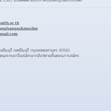
(ปี 2565 โปรดติดตามประกาศบนเฟซบุ๊กและเว็บไซต์)
lth.or.th
com/sangsukmuslim
mail.com
แขวงมีนบุรี เขตมีนบุรี กรุงเทพมหานคร 10510 
ลดและกรอกใบสมัครจากลิงก์ตามขั้นตอนการสมัคร 