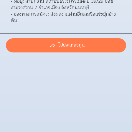
ที่อยู่: สำนักงาน สถาบันธรรมวรรณศิลป์ 39/29 ซอย
งามวงศ์วาน 7 อำเภอเมือง จังหวัดนนทบุรี  
ช่องทางการสมัคร: ส่งผลงานผ่านอีเมลหรือเฟซบุ๊กข้าง
ต้น 
ไปยังแหล่งทุน