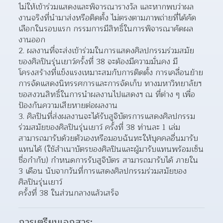
ไม่ให้เข้าร่วมแสดงและพิจารณารางวัล และหากพบว่าผล
งานจริงที่นำมาส่งหรือติดตั้ง ไม่ตรงตามภาพถ่ายที่ได้คัด
เลือกในรอบแรก กรรมการมีสิทธิ์ในการพิจารณาคัดผล
งานออก  
ผลงานที่จะส่งเข้าร่วมในการแสดงศิลปกรรมร่วมสมัย
ของศิลปินรุ่นเยาว์ครั้งที่ 38 จะต้องมีความมั่นคง มี
โครงสร้างที่แข็งแรงเหมาะสมกับการติดตั้ง การเคลื่อนย้าย 
การจัดแสดงนิทรรศการและการจัดเก็บ ทางมหาวิทยาลัยฯ 
ขอสงวนสิทธิ์ในการนำผลงานไปแสดงฯ ณ ที่ต่าง ๆ เพื่อ
ป้องกันความเสียหายต่อผลงาน  
ศิลปินที่ส่งผลงานจะได้รับสูจิบัตรการแสดงศิลปกรรม
ร่วมสมัยของศิลปินรุ่นเยาว์ ครั้งที่ 38 ท่านละ 1 เล่ม 
สามารถมารับด้วยตัวเองหรือมอบฉันทะให้บุคคลอื่นมารับ
แทนได้ (ใช้สำเนาบัตรของศิลปินและผู้มารับแทนพร้อมเซ็น
ชื่อกำกับ) กำหนดการรับสูจิบัตร สามารถมารับได้ ภายใน 
3 เดือน นับจากวันที่การแสดงศิลปกรรมร่วมสมัยของ
ศิลปินรุ่นเยาว์
ครั้งที่ 38 ในส่วนกลางแล้วเสร็จ  
การเตรียมเอกสาร: