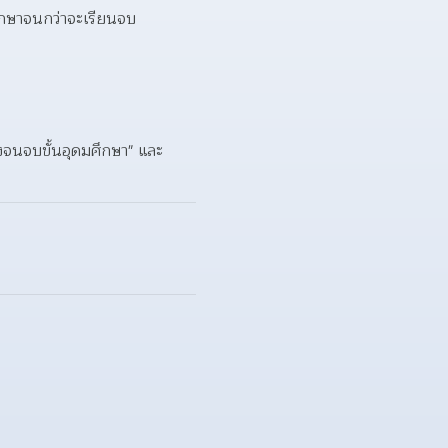
ึกษาจนกว่าจะเรียนจบ  
งจนจบขั้นอุดมศึกษา" และ