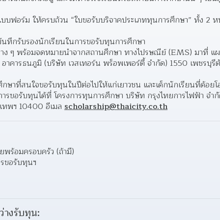
  
กแบบฟอร์ม ให้ครบถ้วน “ใบขอรับบริจาคประเภททุนการศึกษา” ทั้ง 2
บันทึกรับรองนักเรียนในการขอรับทุนการศึกษา 
าง ๆ พร้อมจดหมายนําจากสถานศึกษา ทางไปรษณีย์ (EMS) มาที่ แผนก
9 อาคารธนภูมิ (บริษัท เวสเทอร์น พร็อพเพอร์ตี้ จํากัด) 1550 เพชรบุร
ึกษาที่สนใจขอรับทุนในปีต่อไปให้แก่เยาวชน และเด็กนักเรียนที่ด้อย
รขอรับทุนได้ที่ โครงการทุนการศึกษา บริษัท กรุงไทยการไฟฟ้า จํากัด 
ุงเทพฯ 10400 อีเมล 
scholarship@thaicity.co.th
ายพร้อมครอบครัว (ถ้ามี) 
รขอรับทุนฯ 
ว่างรับทุน: