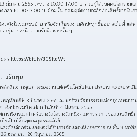
3 มีนาคม 2565 ระหว่าง 10.00-17.00 น. ส่วนผู้ได้รับคัดเลือกร่วม
งเวลา 10.00-17.00 น. มิฉะนั้น คณะผู้จัดงานจะถือเป็นสิทธิ์ขาดในกา
ัดระวังในขณะขนย้าย หรือจัดเก็บผลงานศิลปะทุกชิ้นอย่างเต็มที่ แต่
านอยู่นอกเหนือความรับผิดชอบนั้น ๆ  
มัคร 
https://bit.ly/3CShqWt
ว่างรับทุน:
รตัดสินจากคุณภาพของงานแต่ละชิ้นโดยไม่แยกประเภท แต่จะประเมิน
นวันพฤหัสบดีที่ 3 มีนาคม 2565 ณ หอศิลปวัฒนธรรมแห่งกรุงเทพมหา
: ศิลปกรรมช้างเผือก ในวันที่ 4 มีนาคม 2565 
การพิจารณาสำหรับรางวัลใดรางวัลหนึ่งคณะกรรมการขอสงวนสิทธิ์การ
เป็นที่สิ้นสุดจะอุทธรณ์มิได้ 
วัลและคัดเลือกร่วมแสดงจะได้รับการจัดแสดงนิทรรศการ ณ ชั้น 9 หอศ
่ 26 เมษายน- 26 มิถุนายน 2565  