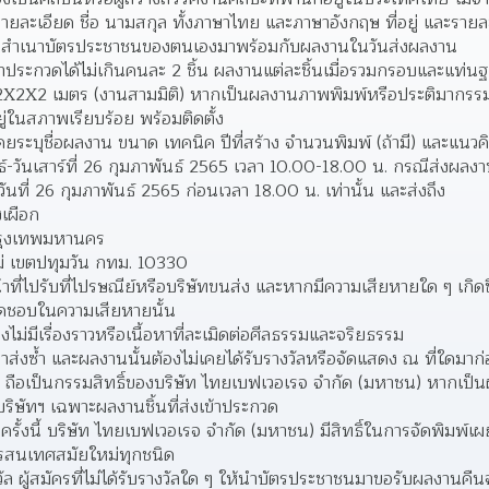
รายละเอียด ชื่อ นามสกุล ทั้งภาษาไทย และภาษาอังกฤษ ที่อยู่ และรายล
นบสำเนาบัตรประชาชนของตนเองมาพร้อมกับผลงานในวันส่งผลงาน  
าประกวดได้ไม่เกินคนละ 2 ชิ้น ผลงานแต่ละชิ้นเมื่อรวมกรอบและแท่นฐา
2X2X2 เมตร (งานสามมิติ) หากเป็นผลงานภาพพิมพ์หรือประติมากรรม 
่ในสภาพเรียบร้อย พร้อมติดตั้ง  
โดยระบุชื่อผลงาน ขนาด เทคนิค ปีที่สร้าง จำนวนพิมพ์ (ถ้ามี) และแนว
ันธ์-วันเสาร์ที่ 26 กุมภาพันธ์ 2565 เวลา 10.00-18.00 น. กรณีส่งผล
ที่ 26 กุมภาพันธ์ 2565 ก่อนเวลา 18.00 น. เท่านั้น และส่งถึง  
เผือก
กรุงเทพมหานคร
ม่ เขตปทุมวัน กทม. 10330
้าที่ไปรับที่ไปรษณีย์หรือบริษัทขนส่ง และหากมีความเสียหายใด ๆ เกิด
ิดชอบในความเสียหายนั้น
ไม่มีเรื่องราวหรือเนื้อหาที่ละเมิดต่อศีลธรรมและจริยธรรม 
าส่งซ้ำ และผลงานนั้นต้องไม่เคยได้รับรางวัลหรือจัดแสดง ณ ที่ใดมาก่
หมด ถือเป็นกรรมสิทธิ์ของบริษัท ไทยเบฟเวอเรจ จำกัด (มหาชน) หาก
บริษัทฯ เฉพาะผลงานชิ้นที่ส่งเข้าประกวด  
ในครั้งนี้ บริษัท ไทยเบฟเวอเรจ จำกัด (มหาชน) มีสิทธิ์ในการจัดพิมพ
ารสนเทศสมัยใหม่ทุกชนิด  
 ผู้สมัครที่ไม่ได้รับรางวัลใด ๆ ให้นำบัตรประชาชนมาขอรับผลงานค