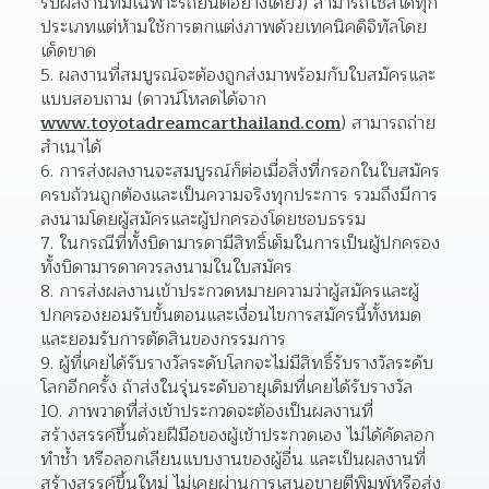
รับผลงานที่มีเฉพาะรถยนต์อย่างเดียว) สามารถใช้สีได้ทุก
ประเภทแต่ห้ามใช้การตกแต่งภาพด้วยเทคนิคดิจิทัลโดย
เด็ดขาด  
ผลงานที่สมบูรณ์จะต้องถูกส่งมาพร้อมกับใบสมัครและ
แบบสอบถาม (ดาวน์โหลดได้จาก 
www.toyotadreamcarthailand.com
) สามารถถ่าย
สำเนาได้  
การส่งผลงานจะสมบูรณ์ก็ต่อเมื่อสิ่งที่กรอกในใบสมัคร
ครบถ้วนถูกต้องและเป็นความจริงทุกประการ รวมถึงมีการ
ลงนามโดยผู้สมัครและผู้ปกครองโดยชอบธรรม  
ในกรณีที่ทั้งบิดามารดามีสิทธิ์เต็มในการเป็นผู้ปกครอง 
ทั้งบิดามารดาควรลงนามในใบสมัคร 
การส่งผลงานเข้าประกวดหมายความว่าผู้สมัครและผู้
ปกครองยอมรับขั้นตอนและเงื่อนไขการสมัครนี้ทั้งหมด 
และยอมรับการตัดสินของกรรมการ  
ผู้ที่เคยได้รับรางวัลระดับโลกจะไม่มีสิทธิ์รับรางวัลระดับ
โลกอีกครั้ง ถ้าส่งในรุ่นระดับอายุเดิมที่เคยได้รับรางวัล  
ภาพวาดที่ส่งเข้าประกวดจะต้องเป็นผลงานที่
สร้างสรรค์ขึ้นด้วยฝีมือของผู้เข้าประกวดเอง ไม่ได้คัดลอก
ทำช้ำ หรือลอกเลียนแบบงานของผู้อื่น และเป็นผลงานที่
สร้างสรรค์ขึ้นใหม่ ไม่เคยผ่านการเสนอขายตีพิมพ์หรือส่ง