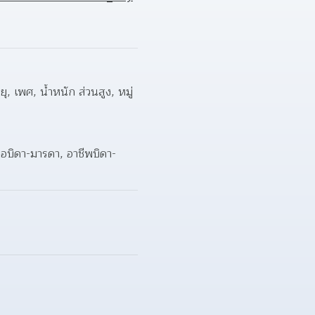
ยุ, เพศ, น้ำหนัก ส่วนสูง, หมู่
ต่อบิดา-มารดา, อาชีพบิดา-