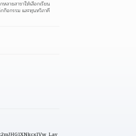
กหลายสาขาให้เลือกเรียน 
็กกิจกรรม และทุนทวิภาคี
Uk2mJHG1XNkcx1Vw_Lay