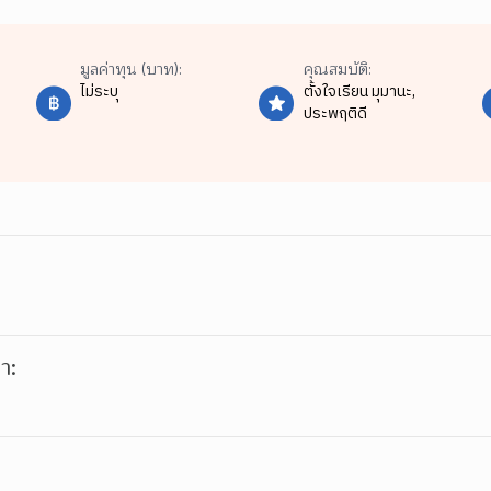
มูลค่าทุน (บาท):
คุณสมบัติ:
ไม่ระบุ
ตั้งใจเรียน มุมานะ,
ประพฤติดี
า: