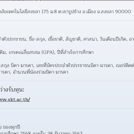
ทยาลัยเทคโนโลยีสงขลา 175 ม.8 ต.เขารูปช้าง อ.เมือง จ.สงขลา 90000
จำตัวประชาชน, ชื่อ-สกุล, เชื้อชาติ, สัญชาติ, ศาสนา, วันเดือนปีเกิด, อา
ิม, เกรดเฉลี่ยสะสม (GPA), ปีที่สำเร็จการศึกษา
ื่อ-สกุล บิดา-มารดา, เลขที่บัตรประจำตัวประชาชนบิดา-มารดา, เบอร์ติด
มารดา, จำนวนพี่น้องร่วมบิดา-มารดา
ว่างรับทุน:
ww.skt.ac.th/
 ของทุกปี
 ปีการศึกษา 2568 ภายใน 28 ธันวาคม 2567