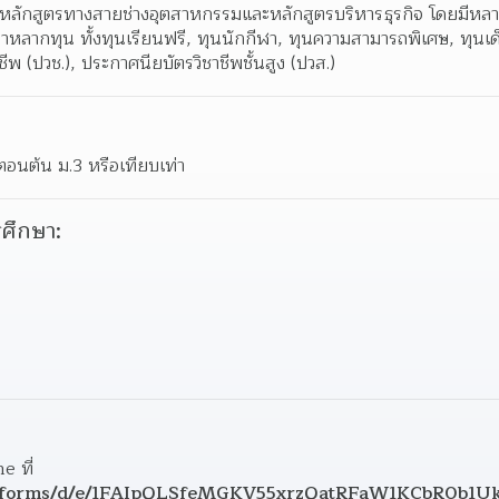
ดหลักสูตรทางสายช่างอุตสาหกรรมและหลักสูตรบริหารธุรกิจ โดยมีหลา
าหลากทุน ทั้งทุนเรียนฟรี, ทุนนักกีฬา, ทุนความสามารถพิเศษ, ทุนเด
ีพ (ปวช.), ประกาศนียบัตรวิชาชีพชั้นสูง (ปวส.)
อนต้น ม.3 หรือเทียบเท่า
ศึกษา:
1. ผู้สมัครกรอกใบสมัคร Online ที่ 
com/forms/d/e/1FAIpQLSfeMGKV55xrzQatRFaW1KCbR0b1