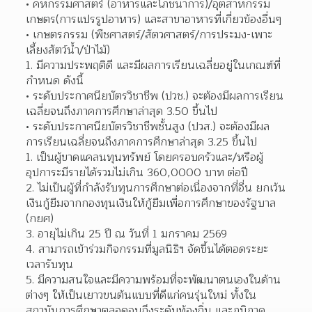
คหกรรมศาสตร์ (อาหารและโภชนาการ)/อุตสาหกรรม
เกษตร(การแปรรูปอาหาร) และสาขาอาหารที่เกี่ยวข้องอื่นๆ
เกษตรกรรม (พืชศาสตร์/สัตวศาสตร์/การประมง-เพาะ
เลี้ยงสัตว์น้ำ/ป่าไม้)
มีความประพฤติดี และมีผลการเรียนเฉลี่ยอยู่ในเกณฑ์ที่
กำหนด ดังนี้
ระดับประกาศนียบัตรวิชาชีพ (ปวช.) จะต้องมีผลการเรียน
เฉลี่ยจนถึงภาคการศึกษาล่าสุด 3.50 ขึ้นไป
ระดับประกาศนียบัตรวิชาชีพชั้นสูง (ปวส.) จะต้องมีผล
การเรียนเฉลี่ยจนถึงภาคการศึกษาล่าสุด 3.25 ขึ้นไป
เป็นผู้ขาดแคลนทุนทรัพย์ โดยครอบครัวและ/หรือผู้
อุปการะมีรายได้รวมไม่เกิน 360,0000 บาท ต่อปี
ไม่เป็นผู้ที่กำลังรับทุนการศึกษาต่อเนื่องจากที่อื่น ยกเว้น 
เงินกู้ยืมจากกองทุนเงินให้กู้ยืมเพื่อการศึกษาของรัฐบาล 
(กยศ)
อายุไม่เกิน 25 ปี ณ วันที่ 1 มกราคม 2569
สามารถเข้าร่วมกิจกรรมที่มูลนิธิฯ จัดขึ้นได้ตอดระยะ
เวลารับทุน
มีความสนใจและมีความพร้อมที่จะพัฒนาตนเองในด้าน
ต่างๆ ให้เป็นเยาวขนต้นแบบที่ดีแก่คนรุ่นใหม่ ทั้งใน
สถาบันการศึกษาตลอดจนถึงระดับท้องถิ่น และภูมิภาค 