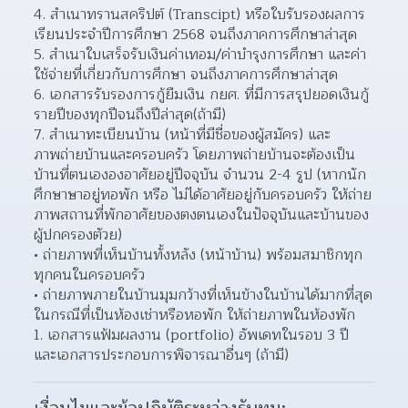
สำเนาทรานสคริปต์ (Transcipt) หรือใบรับรองผลการ
เรียนประจำปีการศึกษา 2568 จนถึงภาคการศึกษาล่าสุด
สำเนาใบเสร็จรับเงินค่าเทอม/ค่าบำรุงการศึกษา และค่า
ใช้จ่ายที่เกี่ยวกับการศึกษา จนถึงภาคการศึกษาล่าสุด
เอกสารรับรองการกู้ยืมเงิน กยศ. ที่มีการสรุปยอดเงินกู้
รายปีของทุกปีจนถึงปีล่าสุด(ถ้ามี)
สำเนาทะเบียนบ้าน (หน้าที่มีชื่อของผู้สมัคร) และ 
ภาพถ่ายบ้านและครอบครัว โดยภาพถ่ายบ้านจะต้องเป็น
บ้านที่ตนเององอาศัยอยู่ปีจจุบัน จำนวน 2-4 รูป (หากนัก
ศึกษาษาอยู่ทอพัก หรือ ไม่ได้อาศัยอยู่กับครอบครัว ให้ถ่าย
ภาพสถานที่พักอาศัยของตงตนเองในปัจจุบันและบ้านของ
ผู้ปกครองตัวย)
ถ่ายภาพที่เห็นบ้านทั้งหลัง (หน้าบ้าน) พร้อมสมาชิกทุก
ทุกคนในครอบครัว
ถ่ายภาพภายในบ้านมุมกว้างที่เห็นข้างในบ้านได้มากที่สุด 
ในกรณีที่เป็นห้องเช่าหรือหอพัก ให้ถ่ายภาพในห้องพัก
เอกสารแฟ้มผลงาน (portfolio) อัพเดทในรอบ 3 ปี 
และเอกสารประกอบการพิจารณาอื่นๆ (ถ้ามี)