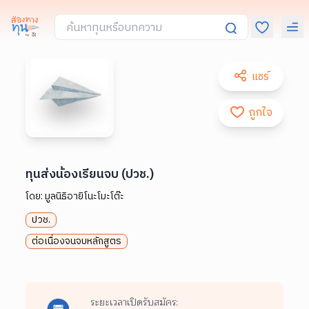
แชร์
ถูกใจ
ทุนส่งน้องเรียนจบ (ปวช.)
โดย:
มูลนิธิอายิโนะโมะโต๊ะ
ปวช.
ต่อเนื่องจนจบหลักสูตร
ระยะเวลาเปิดรับสมัคร: