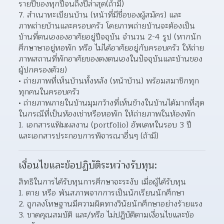
รายปีของทุกปีจนถึงปีล่าสุด(ถ้ามี)
สำเนาทะเบียนบ้าน (หน้าที่มีชื่อของผู้สมัคร) และ 
ภาพถ่ายบ้านและครอบครัว โดยภาพถ่ายบ้านจะต้องเป็น
บ้านที่ตนเององอาศัยอยู่ปีจจุบัน จำนวน 2-4 รูป (หากนัก
ศึกษาษาอยู่ทอพัก หรือ ไม่ได้อาศัยอยู่กับครอบครัว ให้ถ่าย
ภาพสถานที่พักอาศัยของตงตนเองในปัจจุบันและบ้านของ
ผู้ปกครองตัวย)
ถ่ายภาพที่เห็นบ้านทั้งหลัง (หน้าบ้าน) พร้อมสมาชิกทุก
ทุกคนในครอบครัว
ถ่ายภาพภายในบ้านมุมกว้างที่เห็นข้างในบ้านได้มากที่สุด 
ในกรณีที่เป็นห้องเช่าหรือหอพัก ให้ถ่ายภาพในห้องพัก
เอกสารแฟ้มผลงาน (portfolio) อัพเดทในรอบ 3 ปี 
และเอกสารประกอบการพิจารณาอื่นๆ (ถ้ามี)
เงื่อนไขและข้อปฏิบัติระหว่างรับทุน:
สิทธิในการได้รับทุนการศึกษาจะระงับ เมื่อผู้ได้รับทุน
ตาย หรือ พ้นสภาพจากการเป็นนักเรียนนักศึกษา
ถูกลงโทษฐานมีความผิดทางวินัยนักศึกษาอย่างร้ายแรง
ขาดคุณสมบัติ และ/หรือ ไม่ปฏิบัติตามเงื่อนไขและข้อ