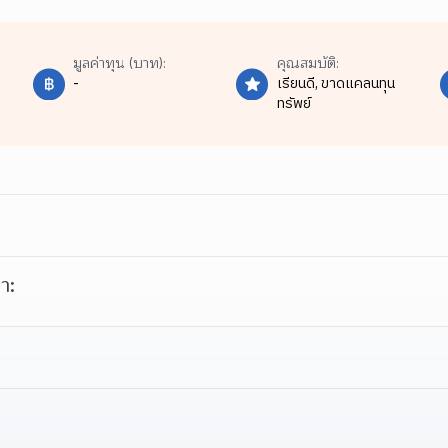
มูลค่าทุน (บาท):
คุณสมบัติ:
-
เรียนดี,
ขาดแคลนทุน
ทรัพย์
า: