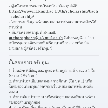
ผู้สมัครสามารถดาวน์โหลดใบสมัครทุนได้ที่ 
https://www.it.kmitl.ac.th/th/scholarship/bach
-scholarship/
โดยกรอกข้อมูลพร้อมแนบเอกสารประกอบการสมัครให้
ครบถ้วน
ยื่นสมัครขอรับทุนที่ E-mail: 
atcharaphorn@it.kmitl.ac.th
 (โปรดระบุเรื่อง “ขอ
สมัครทุนการศึกษาระดับปริญญาตรี 2567 พร้อมชื่อ-
นามสกุล ผู้สมัครขอรับทุน”)
ขั้นตอนการขอรับทุน:
1. ใบสมัครที่มีข้อมูลสมบูรณ์พร้อมรูปถ่ายสี จำนวน 1 ใบ 
(ขนาด 2.5x3 ซม.)
2. สำเนาใบระเบียนแสดงผลการศึกษา (ใบ ปพ.1) หรือ
ใบรับรองเทียบวุฒิการศึกษา/ใบเทียบผลการเรียนเฉลี่ย
สะสม
3. สำเนาบัตรประชาชน หรือหลักฐานแสดงตัวตน พร้อม
รับรองสำเนาถูกต้อง
4. สำเนาใบเปลี่ยนชื่อ-สกุล (เฉพาะในกรณีที่ชื่อ-สกุล ใน