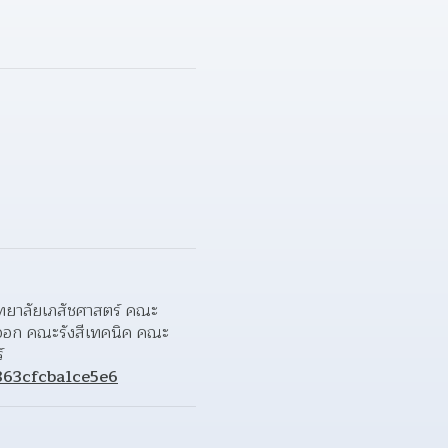
องมหาวิทยาลัย โดยกรอกข้อมูลให้ครบถ้วน สมบูรณ์ ได้ที่ 
ิทยาลัยเภสัชศาสตร์ คณะ
ออก คณะรังสีเทคนิค คณะ
์
7863cfcba1ce5e6