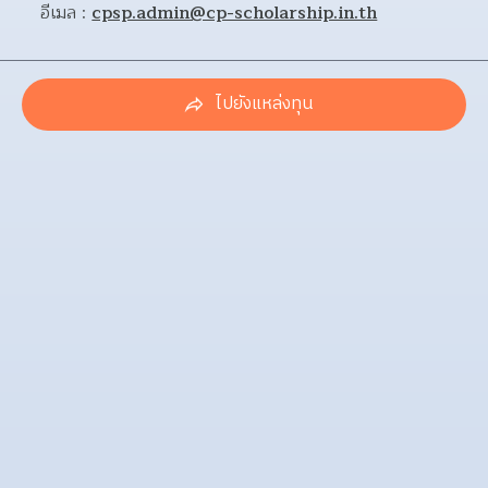
อีเมล : 
cpsp.admin@cp-scholarship.in.th
ไปยังแหล่งทุน