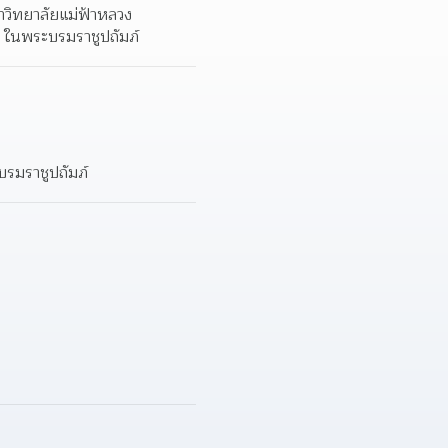
วิทยาลัยแม่ฟ้าหลวง 
ง ในพระบรมราชูปถัมภ์
บรมราชูปถัมภ์