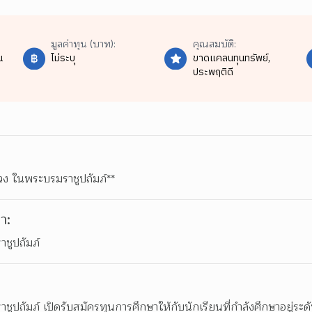
มูลค่าทุน (บาท):
คุณสมบัติ:
น
ไม่ระบุ
ขาดแคลนทุนทรัพย์,
ประพฤติดี
ลวง ในพระบรมราชูปถัมภ์**
า:
าชูปถัมภ์
ชูปถัมภ์ เปิดรับสมัครทุนการศึกษาให้กับนักเรียนที่กำลังศึกษาอยู่ระ