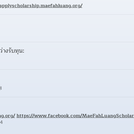
/applyscholarship.maefahluang.org/
ว่างรับทุน:
8
g.org/
https://www.facebook.com/MaeFahLuangScholar
64