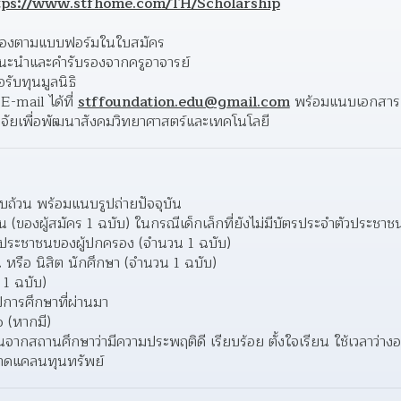
tps://www.stfhome.com/TH/Scholarship
ตนเองตามแบบฟอร์มในใบสมัคร
นะนำและคำรับรองจากครูอาจารย์
บทุนมูลนิธิ
-mail ได้ที่ 
stffoundation.edu@gmail.com
 พร้อมแนบเอกสารเป
วิจัยเพื่อพัฒนาสังคมวิทยาศาสตร์และเทคโนโลยี
รบถ้วน พร้อมแนบรูปถ่ายปัจจุบัน
(ของผู้สมัคร 1 ฉบับ) ในกรณีเด็กเล็กที่ยังไม่มีบัตรประจำตัวประชา
ัวประชาชนของผู้ปกครอง (จำนวน 1 ฉบับ)
 หรือ นิสิต นักศึกษา (จำนวน 1 ฉบับ)
1 ฉบับ)
การศึกษาที่ผ่านมา
 (หากมี)
นจากสถานศึกษาว่ามีความประพฤติดี เรียบร้อย ตั้งใจเรียน ใช้เวลาว่างอ
ขาดแคลนทุนทรัพย์