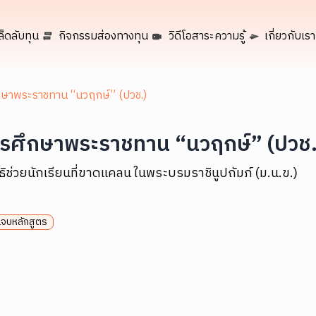
ล็ดลับทุน
กิจกรรมส่องทางทุน
วิดีโอสาระความรู้
เกี่ยวกับเรา
กษาพระราชทาน “นวฤกษ์” (ปวช.)
ารศึกษาพระราชทาน “นวฤกษ์” (ปวช.
ิธิช่วยนักเรียนที่ขาดแคลน ในพระบรมราชินูปถัมภ์ (ม.น.ข.)
นจบหลักสูตร